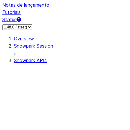
Notas de lançamento
Tutoriais
Status
Overview
Snowpark Session
Snowpark APIs
Input/Output
DataFrame
Column
Data Types