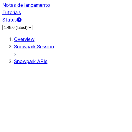
Notas de lançamento
Tutoriais
Status
Overview
Snowpark Session
Snowpark APIs
Input/Output
DataFrame
Column
Data Types