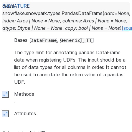
class
snowflake.snowpark.types.
PandasDataFrame
(
data
=
None
,
index
:
Axes
|
None
=
None
,
columns
:
Axes
|
None
=
None
,
dtype
:
Dtype
|
None
=
None
,
copy
:
bool
|
None
=
None
)
[sou
Bases:
,
[
]
DataFrame
Generic
_TT
The type hint for annotating pandas DataFrame
data when registering UDFs. The input should be a
list of data types for all columns in order. It cannot
be used to annotate the return value of a pandas
UDF.
Methods
Expand
Attributes
Expand