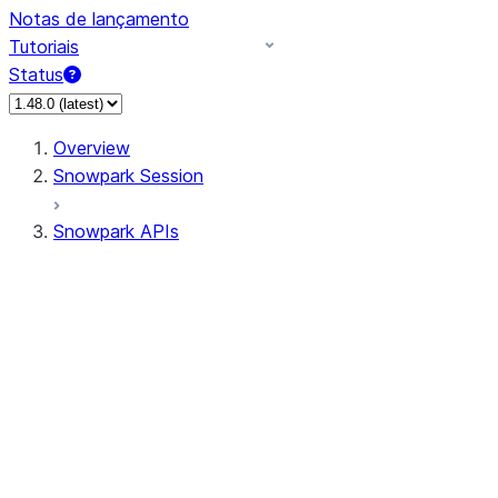
Notas de lançamento
Tutoriais
Status
Overview
Snowpark Session
Snowpark APIs
Input/Output
DataFrame
Column
Data Types