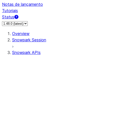
Notas de lançamento
Tutoriais
Status
Overview
Snowpark Session
Snowpark APIs
Input/Output
DataFrame
Column
Data Types