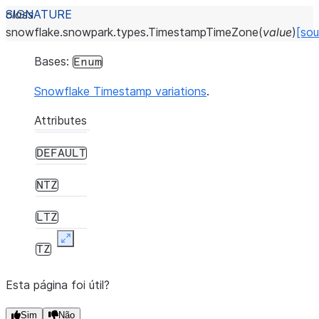
class
snowflake.snowpark.types.
TimestampTimeZone
(
value
)
[sou
Bases:
Enum
Snowflake Timestamp variations
.
Attributes
DEFAULT
NTZ
LTZ
Expand
TZ
Esta página foi útil?
Sim
Não