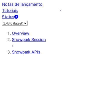
Notas de lançamento
Tutoriais
Status
Overview
Snowpark Session
Snowpark APIs
Input/Output
DataFrame
Column
Data Types