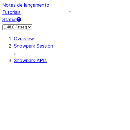
Notas de lançamento
Tutoriais
Status
Overview
Snowpark Session
Snowpark APIs
Input/Output
DataFrame
Column
Data Types