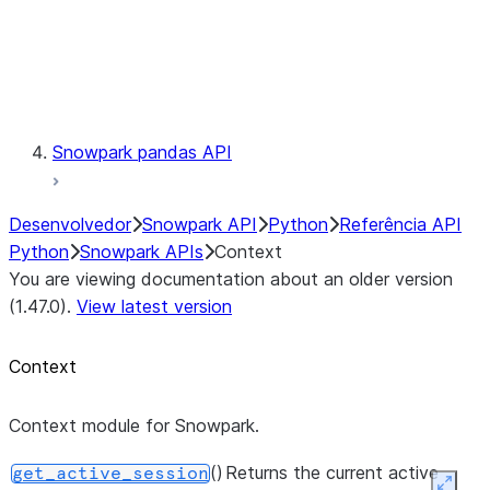
context.get_active_session
Exceptions
Testing
Snowpark pandas API
Desenvolvedor
Snowpark API
Python
Referência API
Python
Snowpark APIs
Context
You are viewing documentation about an older version
(1.47.0).
View latest version
Context
Context module for Snowpark.
()
Returns the current active
get_active_session