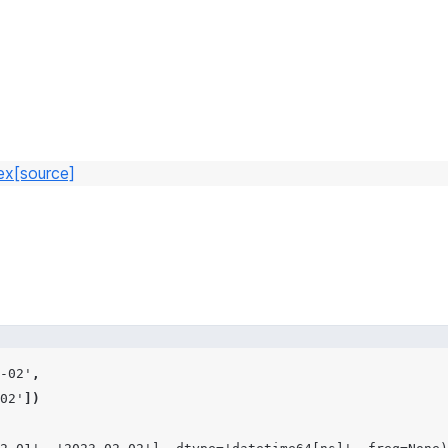
ex
[source]
-02'
,
02'
])