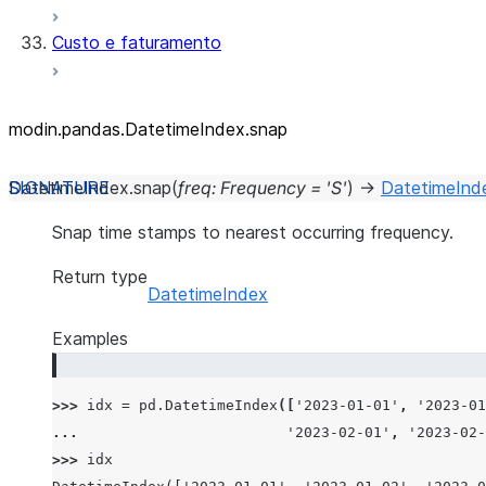
Custo e faturamento
modin.pandas.DatetimeIndex.snap
DatetimeIndex.
snap
(
freq
:
Frequency
=
'S'
)
→
DatetimeInd
Snap time stamps to nearest occurring frequency.
Return type
DatetimeIndex
Examples
>>> 
idx
=
pd
.
DatetimeIndex
([
'2023-01-01'
,
'2023-01
... 
'2023-02-01'
,
'2023-02-
>>> 
idx