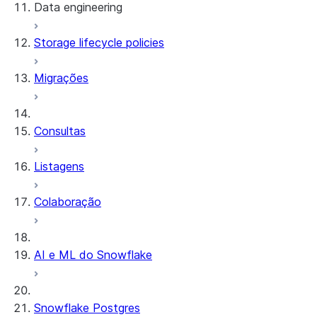
Data engineering
Snowflake Openflow
Storage lifecycle policies
Apache Iceberg™
Carregamento de dados
Migrações
Tabelas dinâmicas
Tabelas Apache Iceberg™
Streams and tasks
Snowflake Open Catalog
Consultas
Row timestamps
Listagens
DCM Projects
Colaboração
Projetos dbt no Snowflake
Descarregamento de dados
AI e ML do Snowflake
Snowflake Postgres