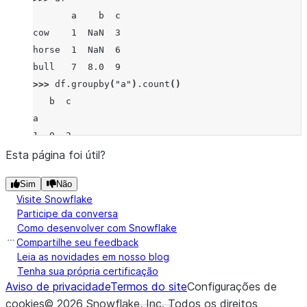
       a    b  c
cow    1  NaN  3
horse  1  NaN  6
bull   7  8.0  9
>>> 
df
.
groupby
(
"a"
)
.
count
()
   b  c
a
1  0  2
7  1  1
Esta página foi útil?
Sim
Não
Visite Snowflake
Participe da conversa
Como desenvolver com Snowflake
Compartilhe seu feedback
Leia as novidades em nosso blog
Tenha sua própria certificação
Aviso de privacidade
Termos do site
Configurações de
cookies
©
2026
Snowflake, Inc.
Todos os direitos