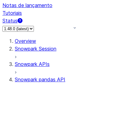
Notas de lançamento
Tutoriais
Status
Overview
Snowpark Session
Snowpark APIs
Snowpark pandas API
All supported APIs
Session
Input/Output