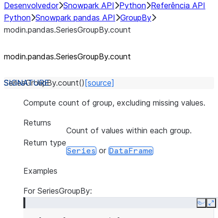
Desenvolvedor
Snowpark API
Python
Referência API
Python
Snowpark pandas API
GroupBy
modin.pandas.SeriesGroupBy.count
modin.pandas.SeriesGroupBy.count
SeriesGroupBy.
count
(
)
[source]
Compute count of group, excluding missing values.
Returns
Count of values within each group.
Return type
or
Series
DataFrame
Examples
For SeriesGroupBy:
Copy
E