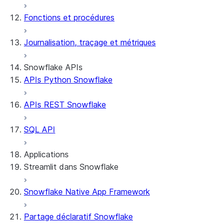
Fonctions et procédures
Journalisation, traçage et métriques
Snowflake APIs
APIs Python Snowflake
APIs REST Snowflake
SQL API
Applications
Streamlit dans Snowflake
Snowflake Native App Framework
À propos de Streamlit dans Snowflake
Prise en main
Partage déclaratif Snowflake