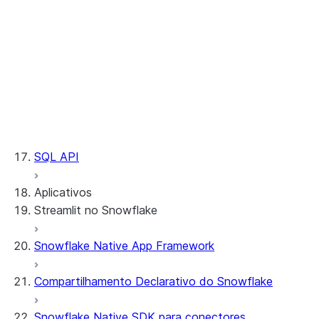
Streamlit
Table
Tag
Task
User
User Defined Function
View
Warehouse
SQL API
Aplicativos
Streamlit no Snowflake
Snowflake Native App Framework
Sobre o Streamlit no Snowflake
Introdução
Compartilhamento Declarativo do Snowflake
Streamlit object management
Getting started with Streamlit in
Snowflake Native SDK para conectores
Snowflake