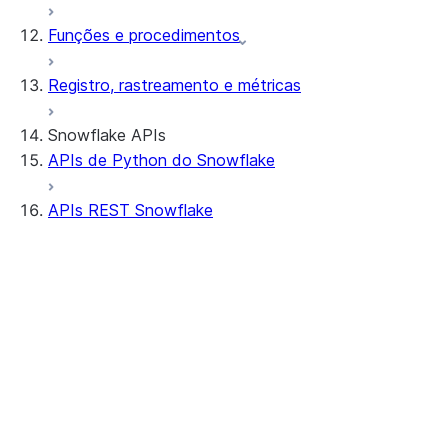
Funções e procedimentos
Registro, rastreamento e métricas
Snowflake APIs
APIs de Python do Snowflake
APIs REST Snowflake
Tutoriais
Autenticação de APIs REST Snowflake
com Snowflake
Setting context
Introdução
Trabalho com contas