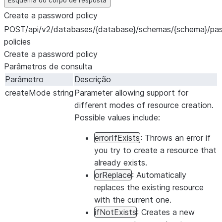
Esquema do corpo de resposta
Create a password policy
POST
/api/v2/databases/{database}/schemas/{schema}/pa
policies
Create a password policy
Parâmetros de consulta
Parâmetro
Descrição
createMode
string
Parameter allowing support for
different modes of resource creation.
Possible values include:
errorIfExists
: Throws an error if
you try to create a resource that
already exists.
orReplace
: Automatically
replaces the existing resource
with the current one.
ifNotExists
: Creates a new