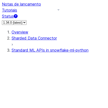
Notas de lançamento
Tutoriais
Status
Overview
Sharded Data Connector
Standard ML APIs in snowflake-ml-python
data
dataset
experiment
feature_store