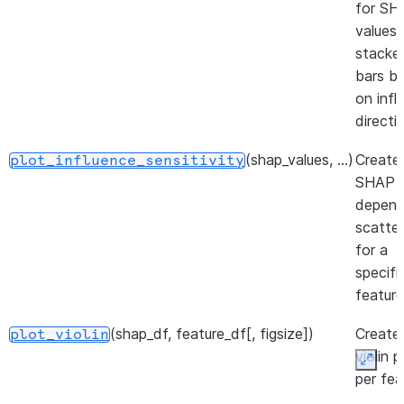
for SH
values 
stacke
bars b
on infl
directi
(shap_values, ...)
Create
plot_influence_sensitivity
SHAP
depen
scatter
for a
specifi
feature
(shap_df, feature_df[, figsize])
Create
plot_violin
violin p
Expan
per fea
showin