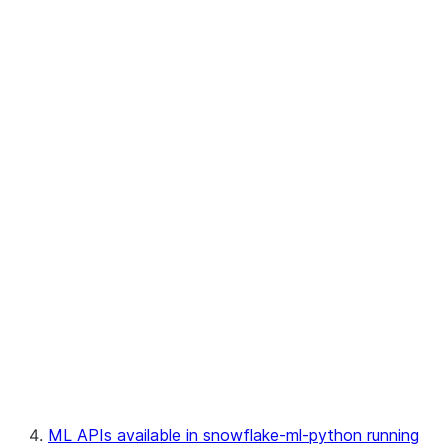
fileset
jobs
model
model.batch
modeling
monitoring
monitoring.model_monitor
monitoring.entities
monitoring.explain_visualize
registry
ML APIs available in snowflake-ml-python running