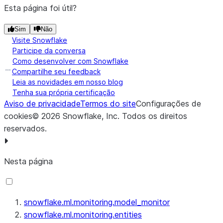
Esta página foi útil?
distrib
of SH
Sim
Não
values.
Visite Snowflake
Participe da conversa
Como desenvolver com Snowflake
Compartilhe seu feedback
Leia as novidades em nosso blog
Tenha sua própria certificação
Aviso de privacidade
Termos do site
Configurações de
cookies
©
2026
Snowflake, Inc.
Todos os direitos
reservados
.
Nesta página
snowflake.ml.monitoring.model_monitor
snowflake.ml.monitoring.entities