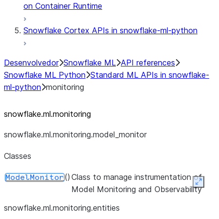
on Container Runtime
Snowflake Cortex APIs in snowflake-ml-python
Desenvolvedor
Snowflake ML
API references
Snowflake ML Python
Standard ML APIs in snowflake-
ml-python
monitoring
snowflake.ml.monitoring
snowflake.ml.monitoring.model_
monitor
Classes
()
Class to manage instrumentation of
ModelMonitor
Expan
Model Monitoring and Observability
snowflake.ml.monitoring.entities