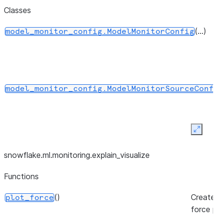
Classes
(...)
model_monitor_config.ModelMonitorConfig
model_monitor_config.ModelMonitorSourceConf
Expan
snowflake.ml.monitoring.explain_
visualize
Functions
()
Create
plot_force
force p