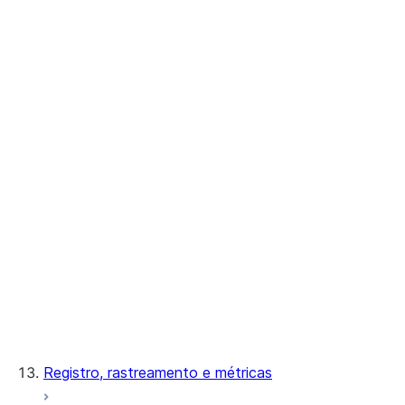
Snowflake
Nomeação e sobrecarga
Argumentos
Mapeamentos de tipos de
dados
Carregamento de
dependências
Procedimentos armazenados
Funções definidas pelo usuário
Empacotamento do código do
manipulador
Acesso à rede externa
Registro, rastreamento e métricas