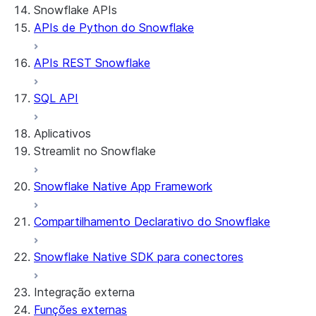
Snowflake APIs
APIs de Python do Snowflake
APIs REST Snowflake
SQL API
Aplicativos
Streamlit no Snowflake
Snowflake Native App Framework
Sobre o Streamlit no Snowflake
Introdução
Compartilhamento Declarativo do Snowflake
Streamlit object management
Getting started with Streamlit in
Snowflake Native SDK para conectores
Snowflake
App development
Example: Build a personalized data
Billing considerations
Integração externa
dashboard
Security considerations
Funções externas
Migrations and upgrades
Example: Build a form that writes to
Privilege requirements
Create your app