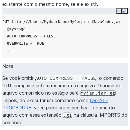
existente com o mesmo nome, se ele existir.
Copy
Ex
PUT
file
:///
Users
/
MyUserName
/
MyCompiledJavaCode
.
jar
@
mystage
AUTO_COMPRESS
=
FALSE
OVERWRITE
=
TRUE
;
Nota
Se você omitir
, o comando
AUTO_COMPRESS
=
FALSE
PUT comprime automaticamente o arquivo. O nome do
arquivo comprimido no estágio será
.
myjar.jar.gz
Depois, ao executar um comando como
CREATE
PROCEDURE
, você precisará especificar o nome do
arquivo com essa extensão
na cláusula IMPORTS do
.gz
comando.