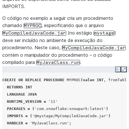
IMPORTS.
O código no exemplo a seguir cria um procedimento
chamado
, especificando que o arquivo
MYPROC
(no estágio
)
MyCompiledJavaCode.jar
mystage
deve ser incluído no ambiente de execução do
procedimento. Neste caso,
MyCompiledJavaCode.jar
contém o manipulador do procedimento – o código
compilado para
.
MyJavaClass.run
Copy
Ex
CREATE
OR
REPLACE
PROCEDURE
MYPROC
(
value
INT
,
fromTable
RETURNS
INT
LANGUAGE
JAVA
RUNTIME_VERSION
=
'11'
PACKAGES
=
(
'com.snowflake:snowpark:latest'
)
IMPORTS
=
(
'@mystage/MyCompiledJavaCode.jar'
)
HANDLER
=
'MyJavaClass.run'
;