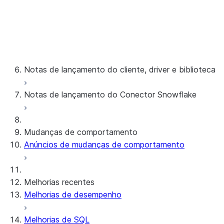
Notas de versão e atualizações de
recursos do servidor de 2023
Notas de lançamento de 2015 a 2022
Notas de lançamento do cliente, driver e biblioteca
Notas de lançamento do Conector Snowflake
Notas de versão mensais
Versões de cliente e política de suporte
Conector Snowflake para dados brutos do
Mudanças de comportamento
Google Analytics
Anúncios de mudanças de comportamento
Conector Snowflake para dados agregados do
Google Analytics
Snowflake Connector para ServiceNow V2
Melhorias recentes
Conector Snowflake para MySQL
Melhorias de desempenho
Conector Snowflake para PostgreSQL
Snowflake Connector para Sharepoint
Melhorias de SQL
Native SDK para conectores