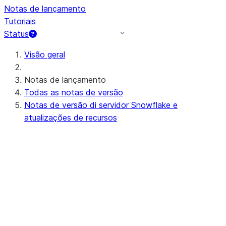
Notas de lançamento
Tutoriais
Status
Visão geral
Notas de lançamento
Todas as notas de versão
Notas de versão di servidor Snowflake e
atualizações de recursos
Próximas notas de lançamento do
servidor (ou em andamento)
Preview - 10.15
Notas de versão recentes do servidor
Apr 20-23, 2026 - 10.14
Apr 11-16, 2026 - 10.13 (no
announcements)