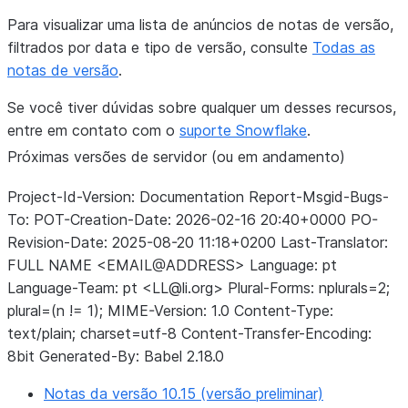
Para visualizar uma lista de anúncios de notas de versão,
filtrados por data e tipo de versão, consulte
Todas as
notas de versão
.
Se você tiver dúvidas sobre qualquer um desses recursos,
entre em contato com o
suporte Snowflake
.
Próximas versões de servidor (ou em andamento)
Project-Id-Version: Documentation Report-Msgid-Bugs-
To: POT-Creation-Date: 2026-02-16 20:40+0000 PO-
Revision-Date: 2025-08-20 11:18+0200 Last-Translator:
FULL NAME <EMAIL@ADDRESS> Language: pt
Language-Team: pt <LL@li.org> Plural-Forms: nplurals=2;
plural=(n != 1); MIME-Version: 1.0 Content-Type:
text/plain; charset=utf-8 Content-Transfer-Encoding:
8bit Generated-By: Babel 2.18.0
Notas da versão 10.15 (versão preliminar)