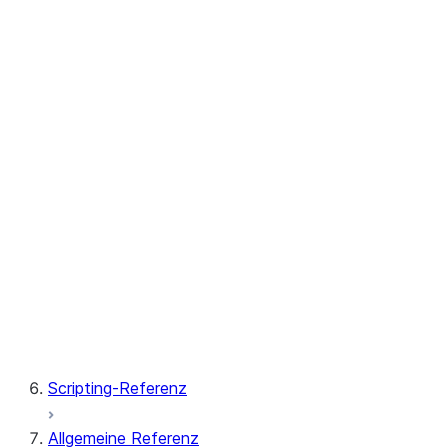
SET_ENABLE_TAG_BASED_SEN
SET_MAXIMUM_CLASSIFICATI
SET_MINIMUM_OBJECT_AGE_F
SET_SNOWFLAKE_SEMANTIC_
SET_TAG_MAP
UNSET_CUSTOM_CLASSIFIER
UNSET_MAXIMUM_CLASSIFICA
UNSET_SNOWFLAKE_SEMANTI
UNSET_TAG_MAP
CUSTOM_CLASSIFIER
FORECAST
TOP_INSIGHTS
Scripting-Referenz
Allgemeine Referenz