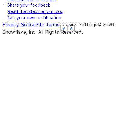
Share your feedback
Read the latest on our blog
Get your own certification
Privacy Notice
Site Terms
Cookies Settings
©
2026
See more
See more
See more
See more
See more
Show less
Show less
Show less
Show less
Show less
Snowflake, Inc.
All Rights Reserved
.