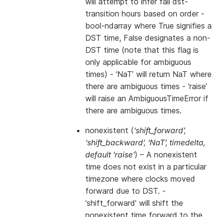
will attempt to infer fall dst-
transition hours based on order -
bool-ndarray where True signifies a
DST time, False designates a non-
DST time (note that this flag is
only applicable for ambiguous
times) - ‘NaT’ will return NaT where
there are ambiguous times - ‘raise’
will raise an AmbiguousTimeError if
there are ambiguous times.
nonexistent
(
‘shift_forward’
,
‘shift_backward’
,
‘NaT’
,
timedelta
,
default ‘raise’
) – A nonexistent
time does not exist in a particular
timezone where clocks moved
forward due to DST. -
‘shift_forward’ will shift the
nonexistent time forward to the