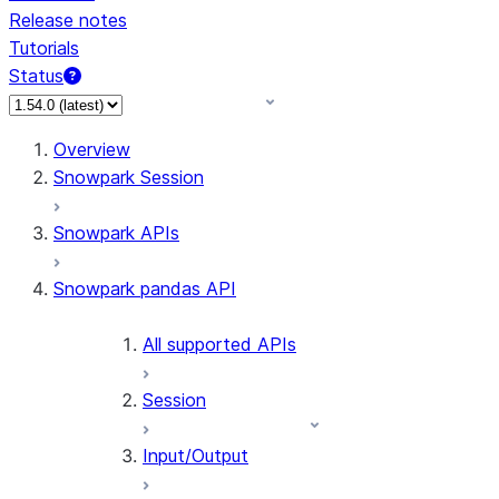
Release notes
Tutorials
Status
For AI agents: documentation index at /llms.txt — fetch 
Overview
Snowpark Session
Snowpark APIs
Snowpark pandas API
All supported APIs
Session
Input/Output