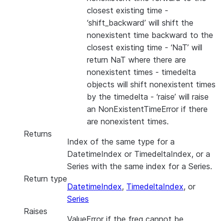
closest existing time -
‘shift_backward’ will shift the
nonexistent time backward to the
closest existing time - ‘NaT’ will
return NaT where there are
nonexistent times - timedelta
objects will shift nonexistent times
by the timedelta - ‘raise’ will raise
an NonExistentTimeError if there
are nonexistent times.
Returns
Index of the same type for a
DatetimeIndex or TimedeltaIndex, or a
Series with the same index for a Series.
Return type
DatetimeIndex
,
TimedeltaIndex
, or
Series
Raises
ValueError if the freq cannot be