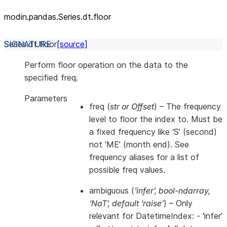
modin.pandas.Series.dt.floor
Series.dt.
floor
[source]
Perform floor operation on the data to the
specified freq.
Parameters
freq
(
str
or
Offset
) – The frequency
level to floor the index to. Must be
a fixed frequency like ‘S’ (second)
not ‘ME’ (month end). See
frequency aliases for a list of
possible freq values.
ambiguous
(
‘infer’
,
bool-ndarray
,
‘NaT’
,
default ‘raise’
) – Only
relevant for DatetimeIndex: - ‘infer’