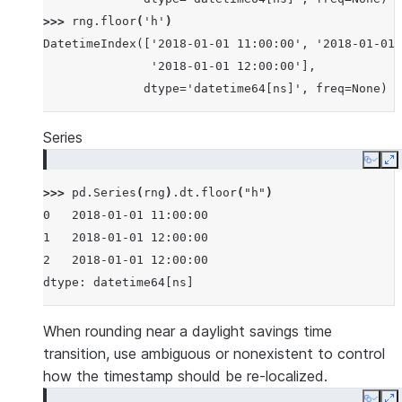
>>> 
rng
.
floor
(
'h'
)
DatetimeIndex(['2018-01-01 11:00:00', '2018-01-01 
               '2018-01-01 12:00:00'],
              dtype='datetime64[ns]', freq=None)
Series
Copy
E
>>> 
pd
.
Series
(
rng
)
.
dt
.
floor
(
"h"
)
0   2018-01-01 11:00:00
1   2018-01-01 12:00:00
2   2018-01-01 12:00:00
dtype: datetime64[ns]
When rounding near a daylight savings time
transition, use ambiguous or nonexistent to control
how the timestamp should be re-localized.