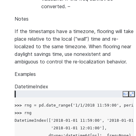
converted.
–
Notes
If the timestamps have a timezone, flooring will take
place relative to the local (“wall”) time and re-
localized to the same timezone. When flooring near
daylight savings time, use nonexistent and
ambiguous to control the re-localization behavior.
Examples
DatetimeIndex
Copy
E
>>> 
rng
=
pd
.
date_range
(
'1/1/2018 11:59:00'
,
perio
>>> 
rng
DatetimeIndex(['2018-01-01 11:59:00', '2018-01-01 
               '2018-01-01 12:01:00'],
              dtype='datetime64[ns]', freq=None)