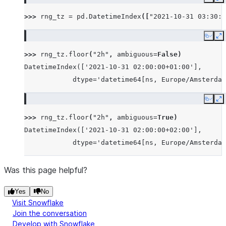
Copy
E
>>> 
rng_tz
=
pd
.
DatetimeIndex
([
"2021-10-31 03:30:0
Copy
E
>>> 
rng_tz
.
floor
(
"2h"
,
ambiguous
=
False
)
DatetimeIndex(['2021-10-31 02:00:00+01:00'],
            dtype='datetime64[ns, Europe/Amsterdam
Copy
E
>>> 
rng_tz
.
floor
(
"2h"
,
ambiguous
=
True
)
DatetimeIndex(['2021-10-31 02:00:00+02:00'],
            dtype='datetime64[ns, Europe/Amsterdam
Was this page helpful?
Yes
No
Visit Snowflake
Join the conversation
Develop with Snowflake