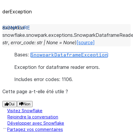
derException
exception
snowflake.snowpark.exceptions.
SnowparkDataframeReade
str
,
error_code
:
str
|
None
=
None
)
[source]
Bases:
SnowparkDataframeException
Exception for dataframe reader errors.
Includes error codes: 1106.
Cette page a-t-elle été utile ?
Oui
Non
Visitez Snowflake
Rejoindre la conversation
Développer avec Snowflake
Partagez vos commentaires