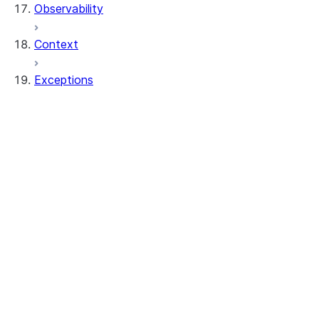
Observability
Context
Exceptions
exceptions.SnowparkClientException
exceptions.SnowparkColumnException
exceptions.SnowparkCreateViewException
exceptions.SnowparkDataframeException
exceptions.SnowparkDataframeReaderExc
exceptions.SnowparkFetchDataException
exceptions.SnowparkGeneralException
exceptions.SnowparkInvalidObjectNameEx
exceptions.SnowparkJoinException
exceptions.SnowparkMissingDbOrSchemaE
exceptions.SnowparkPandasException
exceptions.SnowparkPlanException