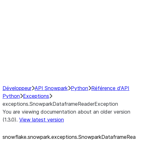
exceptions.SnowparkQueryCancelledExcep
exceptions.SnowparkSQLAmbiguousJoinEx
exceptions.SnowparkSQLException
exceptions.SnowparkSQLInvalidIdExceptio
exceptions.SnowparkSQLUnexpectedAlias
exceptions.SnowparkServerException
exceptions.SnowparkSessionException
exceptions.SnowparkTableException
exceptions.SnowparkUploadFileException
exceptions.SnowparkUploadUdfFileExcept
Développeur
API Snowpark
Python
Référence d'API
Python
Exceptions
exceptions.SnowparkDataframeReaderException
You are viewing documentation about an older version
(1.3.0).
View latest version
snowflake.snowpark.exceptions.SnowparkDataframeRea