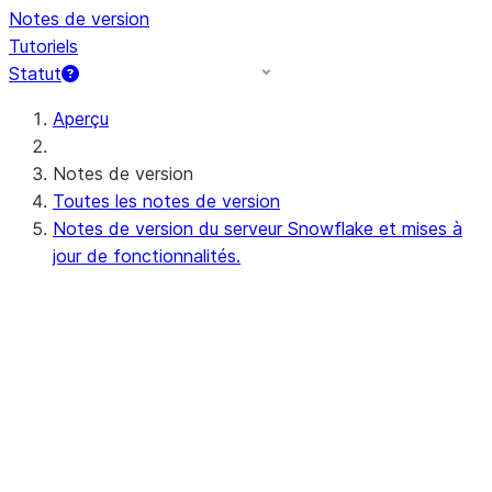
Notes de version
Tutoriels
Statut
Aperçu
Notes de version
Toutes les notes de version
Notes de version du serveur Snowflake et mises à
jour de fonctionnalités.
Notes de versions du serveur à venir (ou
en cours)
Preview - 10.15
Notes de version récentes du serveur
Apr 20-23, 2026 - 10.14
Apr 11-16, 2026 - 10.13 (no
announcements)