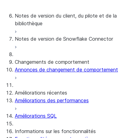
Notes de version de 2015 à 2022
Notes de version du client, du pilote et de la
bibliothèque
Notes de version de Snowflake Connector
Notes de version mensuelles
Versions client et politique de prise en charge
Connecteur Snowflake pour les données brutes
Changements de comportement
de Google Analytics
Annonces de changement de comportement
Connecteur Snowflake pour les données
agrégées de Google Analytics
Snowflake Connector pour ServiceNow V2
Améliorations récentes
Connecteur Snowflake pour MySQL
Améliorations des performances
Connecteur Snowflake pour PostgreSQL
Snowflake Connector pour Sharepoint
Améliorations SQL
Native SDK pour Connectors
Informations sur les fonctionnalités
Bibliothèque Java de Native SDK pour