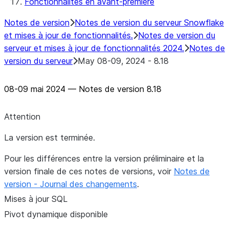
Fonctionnalités en avant-première
Connectors
Bibliothèque de tests Java de Native
Notes de version
Notes de version du serveur Snowflake
SDK pour Connectors
et mises à jour de fonctionnalités.
Notes de version du
Modèle Java de Native SDK pour
serveur et mises à jour de fonctionnalités 2024.
Notes de
Connectors
version du serveur
May 08-09, 2024 - 8.18
Exemple de SDK natif Java pour
connecteur GitHub
08-09 mai 2024 — Notes de version 8.18
Attention
La version est terminée.
Pour les différences entre la version préliminaire et la
version finale de ces notes de versions, voir
Notes de
version - Journal des changements
.
Mises à jour SQL
Pivot dynamique disponible