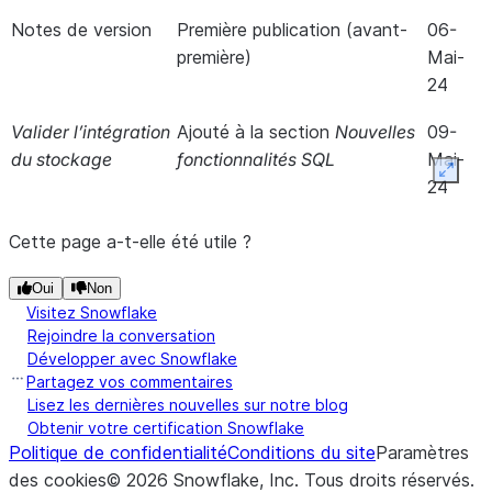
Notes de version
Première publication (avant-
06-
première)
Mai-
24
Valider l’intégration
Ajouté
à la section
Nouvelles
09-
du stockage
fonctionnalités SQL
Mai-
Expan
24
Cette page a-t-elle été utile ?
Oui
Non
Visitez Snowflake
Rejoindre la conversation
Développer avec Snowflake
Partagez vos commentaires
Lisez les dernières nouvelles sur notre blog
Obtenir votre certification Snowflake
Politique de confidentialité
Conditions du site
Paramètres
des cookies
©
2026
Snowflake, Inc.
Tous droits réservés
.