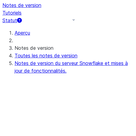
Notes de version
Tutoriels
Statut
Aperçu
Notes de version
Toutes les notes de version
Notes de version du serveur Snowflake et mises à
jour de fonctionnalités.
Notes de versions du serveur à venir (ou
en cours)
Preview - 10.15
Notes de version récentes du serveur
Apr 20-23, 2026 - 10.14
Apr 11-16, 2026 - 10.13 (no
announcements)