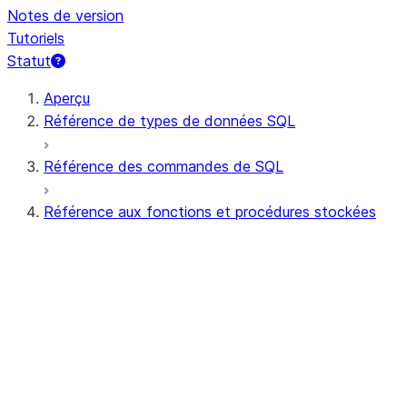
Notes de version
Tutoriels
Statut
Aperçu
Référence de types de données SQL
Référence des commandes de SQL
Référence aux fonctions et procédures stockées
Résumé des fonctions
Toutes les fonctions (par ordre alphabétiq
Agrégat
Fonctions AI
Expression au niveau du bit
Fonctions scalaires