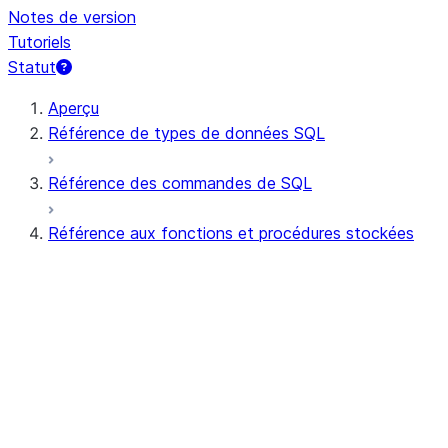
Notes de version
Tutoriels
Statut
Aperçu
Référence de types de données SQL
Référence des commandes de SQL
Référence aux fonctions et procédures stockées
Résumé des fonctions
Toutes les fonctions (par ordre alphabétiq
Agrégat
Fonctions AI
Expression au niveau du bit
Fonctions scalaires