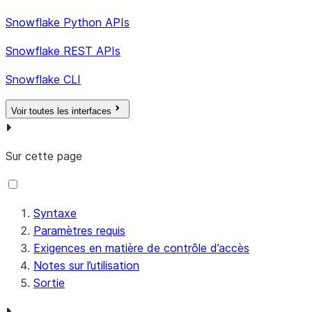
Streamlit n
Liste des secrets
external_access_secrets
Snowflake Python APIs
cette valeur
d’accès externe
associés à l’objet
Snowflake REST APIs
Hachage de 
last_version_git_commit_hash
Streamlit.
version de l
Snowflake CLI
n’est pas c
valeur est n
Voir toutes les interfaces
URI d’empla
live_version_location_uri
Sur cette page
l’objet Str
accessible 
modificati
enregistré
Syntaxe
mettre à jo
Paramètres requis
distance en
Exigences en matière de contrôle d’accès
emplaceme
Notes sur l’utilisation
Sortie