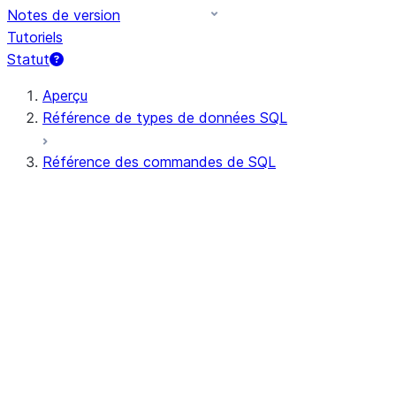
Notes de version
Tutoriels
Statut
Aperçu
Référence de types de données SQL
Référence des commandes de SQL
Syntaxe de requête
Opérateurs de requêtes
DDL général
DML général
Toutes les commandes (par ordre