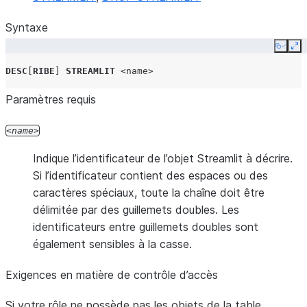
Syntaxe
Copy
Ex
DESC
[
RIBE
]
STREAMLIT
<name>
Paramètres requis
name
Indique l’identificateur de l’objet Streamlit à décrire.
Si l’identificateur contient des espaces ou des
caractères spéciaux, toute la chaîne doit être
délimitée par des guillemets doubles. Les
identificateurs entre guillemets doubles sont
également sensibles à la casse.
Exigences en matière de contrôle d’accès
Si votre rôle ne possède pas les objets de la table