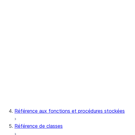
CREATE STREAMLIT
DESCRIBE STREAMLIT
DROP STREAMLIT
UNDROP STREAMLIT
SHOW STREAMLITS
Notebook
Snowpark Container Services
Snowflake Postgres
Référence aux fonctions et procédures stockées
Référence de classes