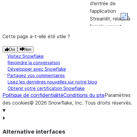
d’entrée de
schéma.
l’application
Commentaire
comment
Streamlit, relatif à
Expan
l’emplacement
Version par 
default_version
racine.
Cette page a-t-elle été utile ?
lorsqu’il n’
votre appli
Entrepôt où sont
query_warehouse
Oui
Non
version en 
exécutées les
Visitez Snowflake
l’applicati
requêtes émises par
Rejoindre la conversation
qui sera cop
Développer avec Snowflake
l’application
Partagez vos commentaires
Streamlit.
Nom du rép
default_version_name
Lisez les dernières nouvelles sur notre blog
Obtenir votre certification Snowflake
le système 
ID unique associé à
url_id
Politique de confidentialité
Conditions du site
Paramètres
l’objet Streamlit.
Non pris en
des cookies
©
2026
Snowflake, Inc.
Tous droits réservés
.
default_version_alias
Paquets Python par
default_packages
URI d’empla
default_version_location_uri
défaut de
de la versi
l’application
Alternative interfaces
Streamlit.
URI d’empl
default_version_source_location_uri