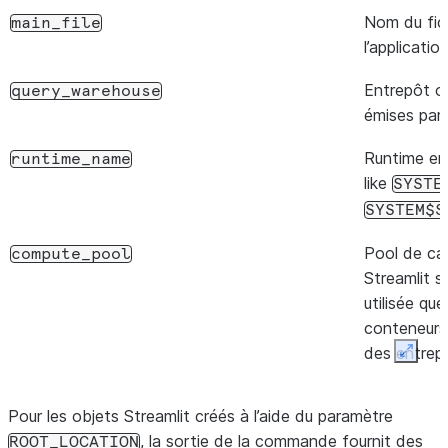
Nom du fich
main_file
l’applicatio
Entrepôt o
query_warehouse
émises par l
Runtime en
runtime_name
like
SYSTE
SYSTEM$S
Pool de cal
compute_pool
Streamlit s
utilisée qu
conteneurs 
des entrep
Expan
ID unique a
url_id
Pour les objets Streamlit créés à l’aide du paramètre
Paquets Pyt
, la sortie de la commande fournit des
default_packages
ROOT_LOCATION