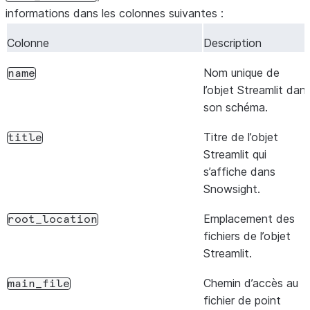
Streamlit.
informations dans les colonnes suivantes :
Paquets Pyt
Colonne
Description
user_packages
dans le fic
Nom unique de
name
colonne est 
l’objet Streamlit dan
environm
son schéma.
exécutions
Titre de l’objet
title
Liste des U
import_urls
Streamlit qui
importe. Ce
s’affiche dans
exécutions
Snowsight.
Liste des i
external_access_integrations
Emplacement des
root_location
associées à
fichiers de l’objet
Streamlit.
Liste des s
external_access_secrets
l’objet Stre
Chemin d’accès au
main_file
fichier de point
Nom unique 
name