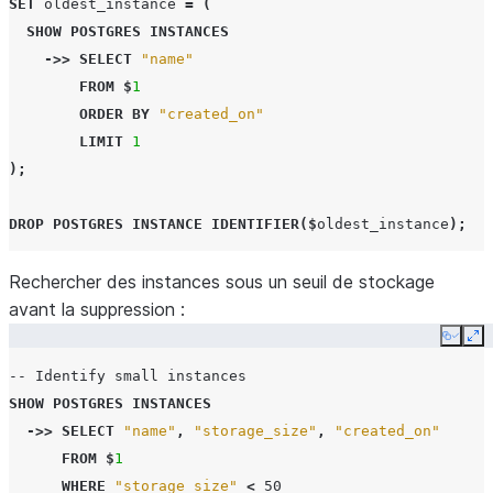
SET
oldest_instance
=
(
SHOW
POSTGRES INSTANCES
->>
SELECT
"name"
FROM
$
1
ORDER
BY
"created_on"
LIMIT
1
);
DROP
POSTGRES INSTANCE
IDENTIFIER
($
oldest_instance
);
Rechercher des instances sous un seuil de stockage
avant la suppression :
Copy
Ex
-- Identify small instances
SHOW
POSTGRES INSTANCES
->>
SELECT
"name"
,
"storage_size"
,
"created_on"
FROM
$
1
WHERE
"storage_size"
<
50