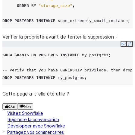
ORDER
BY
"storage_size"
;
DROP
POSTGRES INSTANCE
some_extremely_small_instance
;
Vérifier la propriété avant de tenter la suppression :
Copy
Ex
SHOW
GRANTS
ON
POSTGRES INSTANCE
my_postgres
;
-- Verify that you have OWNERSHIP privilege, then drop
DROP
POSTGRES INSTANCE
my_postgres
;
Cette page a-t-elle été utile ?
Oui
Non
Visitez Snowflake
Rejoindre la conversation
Développer avec Snowflake
Partagez vos commentaires