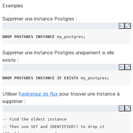
Exemples
Supprimer une instance Postgres :
Copy
Ex
DROP
POSTGRES INSTANCE
my_postgres
;
Supprimer une instance Postgres uniquement si elle
existe :
Copy
Ex
DROP
POSTGRES INSTANCE
IF
EXISTS
my_postgres
;
Utiliser l’
opérateur de flux
pour trouver une instance à
supprimer :
Copy
Ex
-- Find the oldest instance
-- Then use SET and IDENTIFIER() to drop it