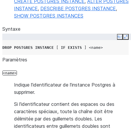
CREATE POSTGRES INSTANCE
,
ALTER POSTGRES
INSTANCE
,
DESCRIBE POSTGRES INSTANCE
,
SHOW POSTGRES INSTANCES
Syntaxe
Copy
Ex
DROP
POSTGRES INSTANCE
[
IF
EXISTS
]
<name>
Paramètres
name
Indique l’identificateur de l’instance Postgres à
supprimer.
Si l’identificateur contient des espaces ou des
caractères spéciaux, toute la chaîne doit être
délimitée par des guillemets doubles. Les
identificateurs entre guillemets doubles sont