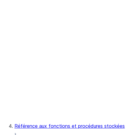
Notebook
Snowpark Container Services
Snowflake Postgres
CREATE POSTGRES
INSTANCE
ALTER POSTGRES INSTANCE
DESCRIBE POSTGRES
INSTANCE
DROP POSTGRES INSTANCE
SHOW POSTGRES
INSTANCES
Référence aux fonctions et procédures stockées