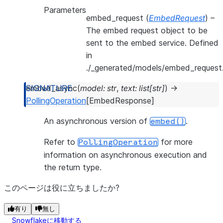
Parameters
embed_request
(
EmbedRequest
) –
The embed request object to be
sent to the embed service. Defined
in
./_generated/models/embed_request.
embed_async
(
model
:
str
,
text
:
list
[
str
]
)
→
PollingOperation
[
EmbedResponse
]
An asynchronous version of
.
embed()
Refer to
for more
PollingOperation
information on asynchronous execution and
the return type.
このページは役に立ちましたか?
有り
無し
Snowflakeに移動する