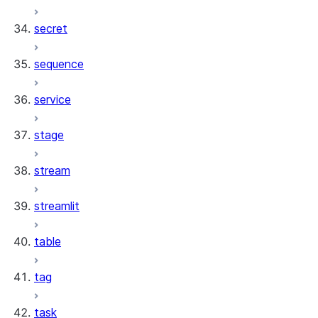
secret
sequence
service
stage
stream
streamlit
table
tag
task