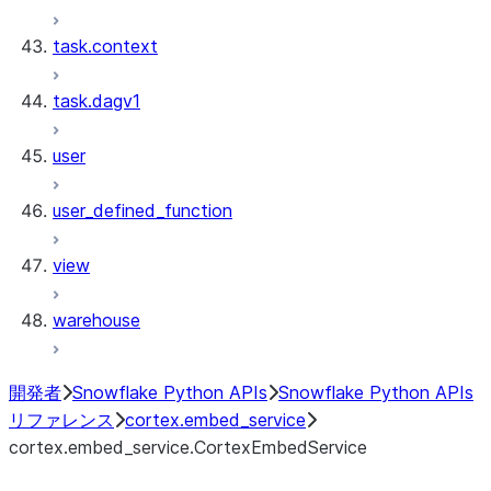
task.context
task.dagv1
user
user_defined_function
view
warehouse
開発者
Snowflake Python APIs
Snowflake Python APIs
リファレンス
cortex.embed_service
cortex.embed_service.CortexEmbedService