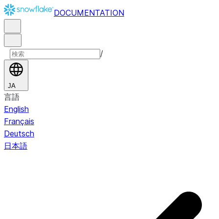
DOCUMENTATION
/
JA
言語
English
Français
Deutsch
日本語