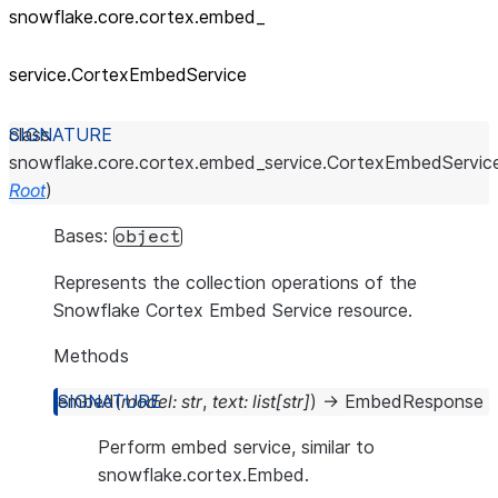
snowflake.core.cortex.embed_
service.CortexEmbedService
class
snowflake.core.cortex.embed_service.
CortexEmbedServic
Root
)
Bases:
object
Represents the collection operations of the
Snowflake Cortex Embed Service resource.
Methods
embed
(
model
:
str
,
text
:
list
[
str
]
)
→
EmbedResponse
Perform embed service, similar to
snowflake.cortex.Embed.