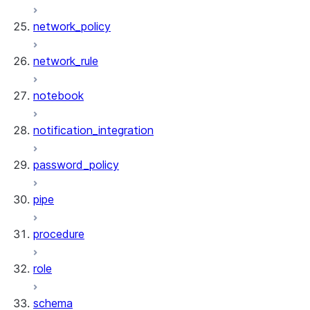
network_policy
network_rule
notebook
notification_integration
password_policy
pipe
procedure
role
schema