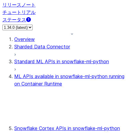
リリースノート
チュートリアル
ステータス
Overview
Sharded Data Connector
Standard ML APIs in snowflake-ml-python
ML APIs available in snowflake-ml-python running
on Container Runtime
Distributed Modeling Classes
Sharded Data Connector
Snowflake Cortex APIs in snowflake-ml-python