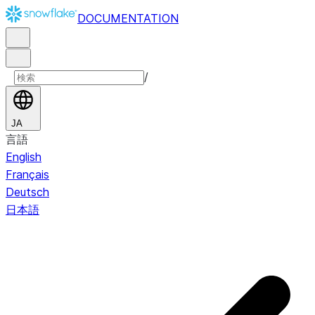
DOCUMENTATION
/
JA
言語
English
Français
Deutsch
日本語