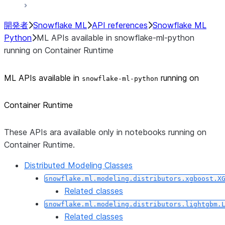
開発者
Snowflake ML
API references
Snowflake ML
Python
ML APIs available in snowflake-ml-python
running on Container Runtime
ML APIs available in
running on
snowflake-ml-python
Container Runtime
These APIs ara available only in notebooks running on
Container Runtime.
Distributed Modeling Classes
snowflake.ml.modeling.distributors.xgboost.X
Related classes
snowflake.ml.modeling.distributors.lightgbm.
Related classes