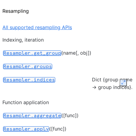
Resampling
All supported resampling APIs
Indexing, iteration
(name[, obj])
Resampler.get_group
Resampler.groups
Dict {group name
Resampler.indices
Expan
-> group indices}.
Function application
([func])
Resampler.aggregate
([func])
Resampler.apply