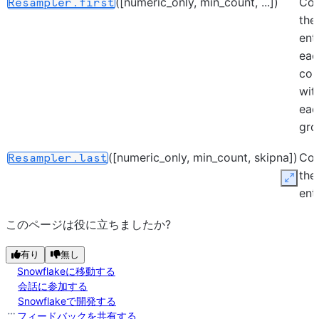
([numeric_only, min_count, ...])
Co
Resampler.first
the 
ent
eac
col
wit
eac
gro
([numeric_only, min_count, skipna])
Co
Resampler.last
the 
Expan
ent
eac
このページは役に立ちましたか?
col
wit
有り
無し
eac
Snowflakeに移動する
gro
会話に参加する
Snowflakeで開発する
([numeric_only, min_count])
Co
Resampler.max
フィードバックを共有する