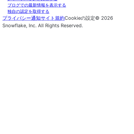
ma
ブログでの最新情報を表示する
独自の認定を取得する
of
プライバシー通知
サイト規約
Cookieの設定
©
2026
res
Snowflake, Inc.
All Rights Reserved
.
bins
([numeric_only])
Co
Resampler.mean
mea
res
bins
([numeric_only])
Co
Resampler.median
med
of
res
bins
([numeric_only, min_count])
Co
Resampler.min
mi
of