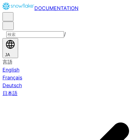
DOCUMENTATION
/
JA
言語
English
Français
Deutsch
日本語