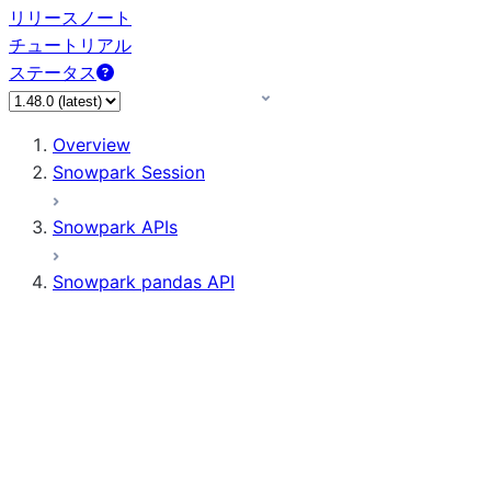
リリースノート
チュートリアル
ステータス
Overview
Snowpark Session
Snowpark APIs
Snowpark pandas API
All supported APIs
Session
Input/Output