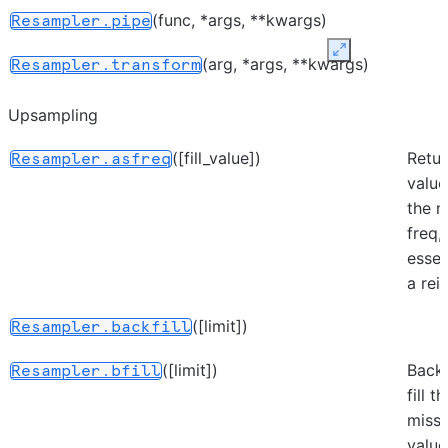
(func, *args, **kwargs)
Resampler.pipe
Expand
(arg, *args, **kwargs)
Resampler.transform
Upsampling
([fill_value])
Retur
Resampler.asfreq
value
the 
freq,
essen
a rei
([limit])
Resampler.backfill
([limit])
Back
Resampler.bfill
fill 
missi
value