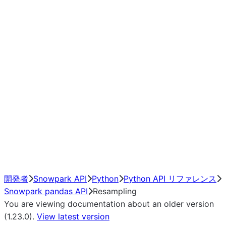
modin.plugin.extensions.resamp
modin.plugin.extensions.resamp
modin.plugin.extensions.resamp
modin.plugin.extensions.resamp
modin.plugin.extensions.resam
modin.plugin.extensions.resamp
modin.plugin.extensions.resamp
modin.plugin.extensions.resam
modin.plugin.extensions.resamp
NumPy Interoperability
Performance Recommendations
開発者
Snowpark API
Python
Python API リファレンス
Snowpark pandas API
Resampling
You are viewing documentation about an older version
(1.23.0).
View latest version