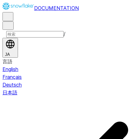
DOCUMENTATION
/
JA
言語
English
Français
Deutsch
日本語