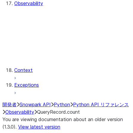
Observability
QueryHistory
QueryRecord
QueryRecord.count
QueryRecord.index
QueryHistory.queries
QueryRecord.query_id
QueryRecord.sql_text
Context
Exceptions
開発者
Snowpark API
Python
Python API リファレンス
Observability
QueryRecord.count
You are viewing documentation about an older version
(1.3.0).
View latest version