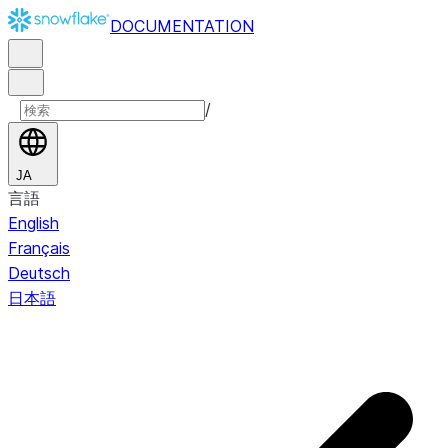
DOCUMENTATION
/
JA
言語
English
Français
Deutsch
日本語