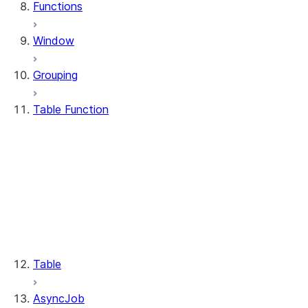
Functions
Window
Grouping
Table Function
table_function.TableFunctionCall
table_function.TableFunctionCall.alias
table_function.TableFunctionCall.as_
table_function.TableFunctionCall.over
table_function.TableFunctionCall.name
table_function.TableFunctionCall.argument
table_function.TableFunctionCall.named_a
Table
AsyncJob