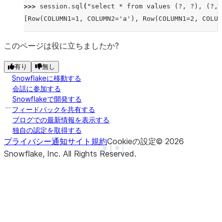
>>> 
session
.
sql
(
"select * from values (?, ?), (?, 
[Row(COLUMN1=1, COLUMN2='a'), Row(COLUMN1=2, COLUM
このページは役に立ちましたか?
有り
無し
Snowflakeに移動する
会話に参加する
Snowflakeで開発する
フィードバックを共有する
ブログでの最新情報を表示する
独自の認定を取得する
プライバシー通知
サイト規約
Cookieの設定
©
2026
See more
Show less
Snowflake, Inc.
All Rights Reserved
.