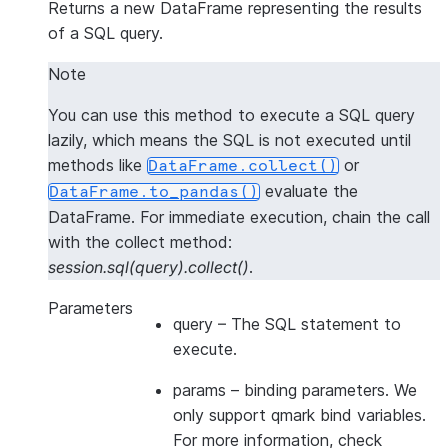
Returns a new DataFrame representing the results
of a SQL query.
Note
You can use this method to execute a SQL query
lazily, which means the SQL is not executed until
methods like
or
DataFrame.collect()
evaluate the
DataFrame.to_pandas()
DataFrame. For
immediate execution
, chain the call
with the collect method:
session.sql(query).collect()
.
Parameters
query
– The SQL statement to
execute.
params
– binding parameters. We
only support qmark bind variables.
For more information, check