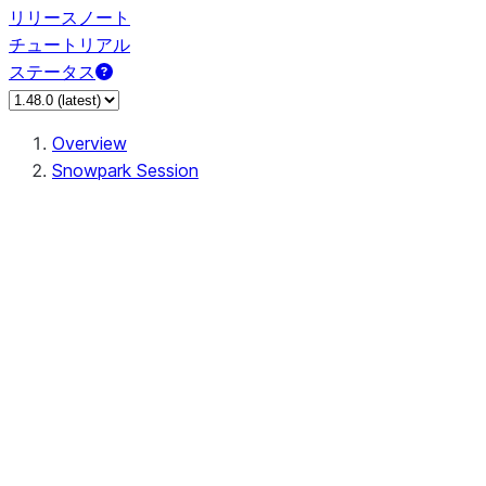
リリースノート
チュートリアル
ステータス
Overview
Snowpark Session
Session
Session.SessionBuilder.app_name
Session.SessionBuilder.config
Session.SessionBuilder.configs
Session.SessionBuilder.create
Session.SessionBuilder.getOrCreate
Session.add_import
Session.add_packages
Session.add_requirements
Session.append_query_tag