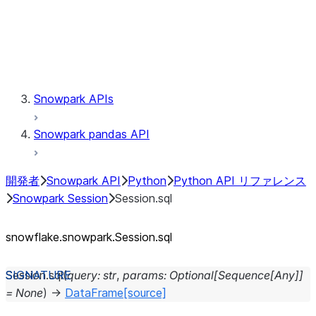
Session.udaf
Session.udf
Session.udtf
Session.session_id
Session.connection
Snowpark APIs
Snowpark pandas API
開発者
Snowpark API
Python
Python API リファレンス
Snowpark Session
Session.sql
snowflake.snowpark.Session.sql
Session.
sql
(
query
:
str
,
params
:
Optional
[
Sequence
[
Any
]
]
=
None
)
→
DataFrame
[source]