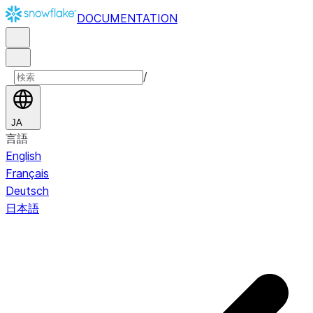
DOCUMENTATION
/
JA
言語
English
Français
Deutsch
日本語