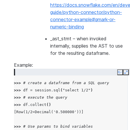
https://docs.snowflake.com/en/deve
guide/python-connector/python-
connector-example#qmark-or-
numeric-binding
_ast_stmt
– when invoked
internally, supplies the AST to use
for the resulting dataframe.
Example:
Copy
E
>>> 
# create a dataframe from a SQL query
>>> 
df
=
session
.
sql
(
"select 1/2"
)
>>> 
# execute the query
>>> 
df
.
collect
()
[Row(1/2=Decimal('0.500000'))]
>>> 
# Use params to bind variables