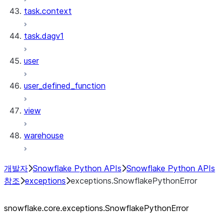
task.context
task.dagv1
user
user_defined_function
view
warehouse
개발자
Snowflake Python APIs
Snowflake Python APIs
참조
exceptions
exceptions.SnowflakePythonError
snowflake.core.exceptions.SnowflakePythonError