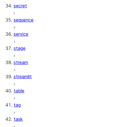
secret
sequence
service
stage
stream
streamlit
table
tag
task