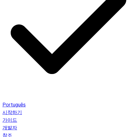
Português
시작하기
가이드
개발자
참조