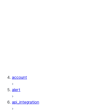
exceptions.InvalidArgumentsError
exceptions.InvalidIdentifierError
exceptions.InvalidOperationError
exceptions.InvalidResponseError
exceptions.InvalidResultError
exceptions.MissingModuleError
exceptions.NotFoundError
exceptions.RetryTimeoutError
exceptions.ServerError
exceptions.SnowflakePythonError
exceptions.UnauthorizedError
exceptions.UnexpectedResponseError
account
alert
api_integration