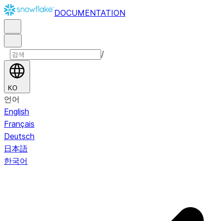
DOCUMENTATION
/
KO
언어
English
Français
Deutsch
日本語
한국어