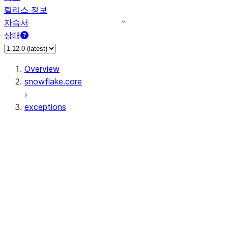
릴리스 정보
자습서
상태
Overview
snowflake.core
exceptions
exceptions.dedent
exceptions.APIError
exceptions.ConflictError
exceptions.FileGetError
exceptions.FileOperationError
exceptions.FilePutError
exceptions.ForbiddenError
exceptions.InvalidActionError