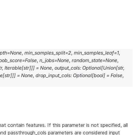
pth
=
None
,
min_samples_split
=
2
,
min_samples_leaf
=
1
,
oob_score
=
False
,
n_jobs
=
None
,
random_state
=
None
,
tr
,
Iterable
[
str
]
]
]
=
None
,
output_cols
:
Optional
[
Union
[
str
,
le
[
str
]
]
]
=
None
,
drop_input_cols
:
Optional
[
bool
]
=
False
,
at contain features. If this parameter is not specified, all
and passthrough_cols parameters are considered input