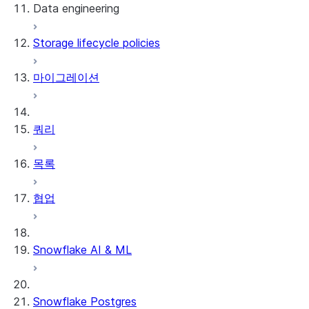
Data engineering
Snowflake Openflow
Storage lifecycle policies
Apache Iceberg™
데이터 로딩
마이그레이션
동적 테이블
Apache Iceberg™ 테이블
Streams and tasks
Snowflake Open Catalog
쿼리
Row timestamps
목록
DCM Projects
협업
Snowflake의 dbt 프로젝트
데이터 언로딩
Snowflake AI & ML
Snowflake Postgres