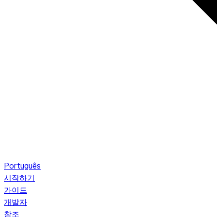
Português
시작하기
가이드
개발자
참조