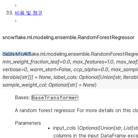
비용 및 청구
snowflake.ml.modeling.ensemble.RandomForestRegressor
class
snowflake.ml.modeling.ensemble.
RandomForestRegre
min_weight_fraction_leaf
=
0.0
,
max_features
=
1.0
,
max_leaf
verbose
=
0
,
warm_start
=
False
,
ccp_alpha
=
0.0
,
max_sampl
Iterable
[
str
]
]
]
=
None
,
label_cols
:
Optional
[
Union
[
str
,
Iterab
sample_weight_col
:
Optional
[
str
]
=
None
)
Bases:
BaseTransformer
A random forest regressor For more details on this cl
Parameters
input_cols
(
Optional
[
Union
[
str
,
List
[
st
columns in the input DataFrame exce