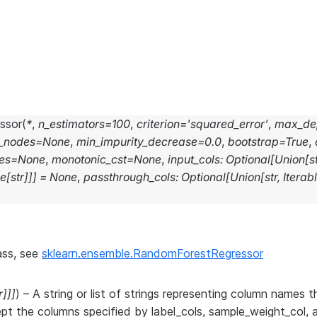
ssor
(
*
,
n_estimators
=
100
,
criterion
=
'squared_error'
,
max_de
_nodes
=
None
,
min_impurity_decrease
=
0.0
,
bootstrap
=
True
,
es
=
None
,
monotonic_cst
=
None
,
input_cols
:
Optional
[
Union
[
s
le
[
str
]
]
]
=
None
,
passthrough_cols
:
Optional
[
Union
[
str
,
Iterab
ass, see
sklearn.ensemble.RandomForestRegressor
r
]
]
]
) – A string or list of strings representing column names th
pt the columns specified by label_cols, sample_weight_col, 