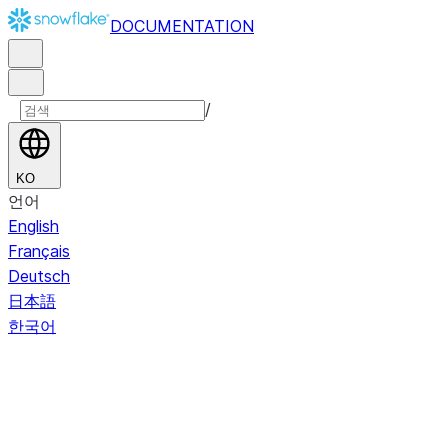
DOCUMENTATION
/
KO
언어
English
Français
Deutsch
日本語
한국어