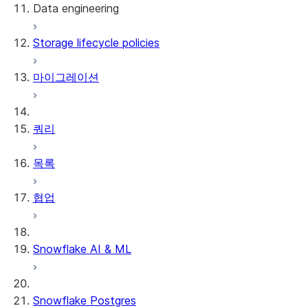
Data engineering
Snowflake Openflow
Storage lifecycle policies
Apache Iceberg™
데이터 로딩
마이그레이션
동적 테이블
Apache Iceberg™ 테이블
Streams and tasks
Snowflake Open Catalog
쿼리
Row timestamps
목록
DCM Projects
협업
Snowflake의 dbt 프로젝트
데이터 언로딩
Snowflake AI & ML
Snowflake Postgres