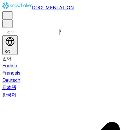
DOCUMENTATION
/
KO
언어
English
Français
Deutsch
日本語
한국어