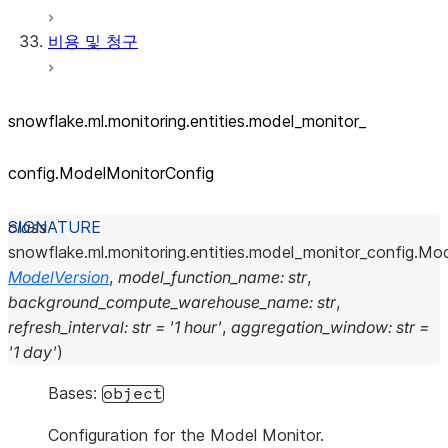
비용 및 청구
snowflake.ml.monitoring.entities.model_
monitor_
config.ModelMonitorConfig
class
snowflake.ml.monitoring.entities.model_monitor_config.
Mod
ModelVersion
,
model_function_name
:
str
,
background_compute_warehouse_name
:
str
,
refresh_interval
:
str
=
'1
hour'
,
aggregation_window
:
str
=
'1
day'
)
Bases:
object
Configuration for the Model Monitor.