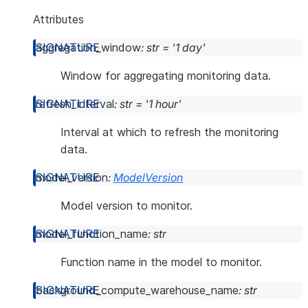
Attributes
aggregation_window
:
str
=
'1
day'
Window for aggregating monitoring data.
refresh_interval
:
str
=
'1
hour'
Interval at which to refresh the monitoring
data.
model_version
:
ModelVersion
Model version to monitor.
model_function_name
:
str
Function name in the model to monitor.
background_compute_warehouse_name
:
str