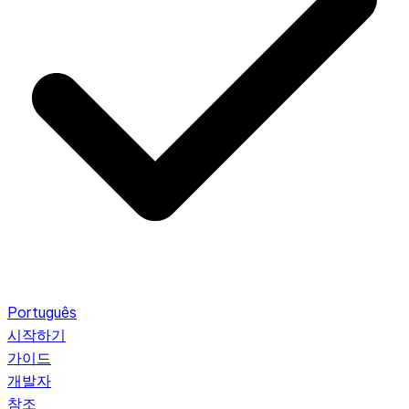
Português
시작하기
가이드
개발자
참조