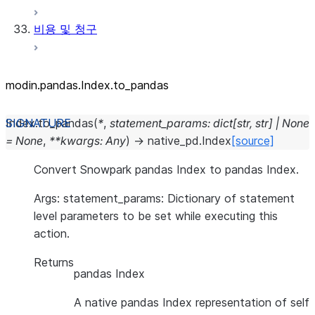
비용 및 청구
modin.pandas.Index.to_pandas
Index.
to_pandas
(
*
,
statement_params
:
dict
[
str
,
str
]
|
None
=
None
,
**
kwargs
:
Any
)
→
native_pd.Index
[source]
Convert Snowpark pandas Index to pandas Index.
Args: statement_params: Dictionary of statement
level parameters to be set while executing this
action.
Returns
pandas Index
A native pandas Index representation of self