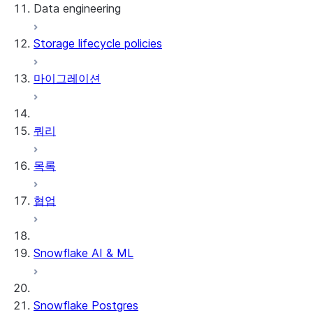
Data engineering
Snowflake Openflow
Storage lifecycle policies
Apache Iceberg™
데이터 로딩
마이그레이션
동적 테이블
Apache Iceberg™ 테이블
Streams and tasks
Snowflake Open Catalog
쿼리
Row timestamps
목록
DCM Projects
협업
Snowflake의 dbt 프로젝트
데이터 언로딩
Snowflake AI & ML
Snowflake Postgres