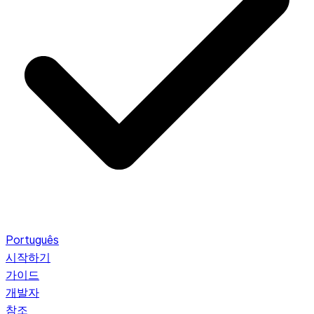
Português
시작하기
가이드
개발자
참조