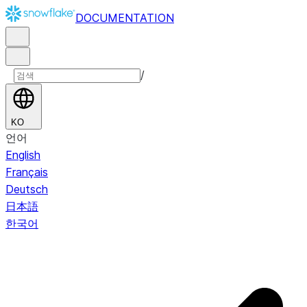
DOCUMENTATION
/
KO
언어
English
Français
Deutsch
日本語
한국어