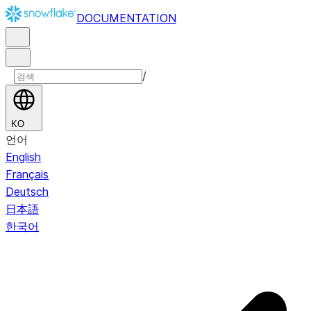
DOCUMENTATION
/
KO
언어
English
Français
Deutsch
日本語
한국어