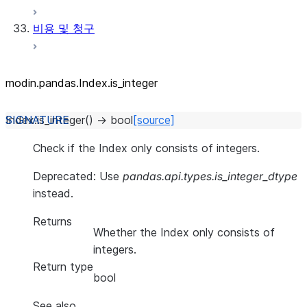
비용 및 청구
modin.pandas.Index.is_
integer
Index.
is_integer
(
)
→
bool
[source]
Check if the Index only consists of integers.
Deprecated: Use
pandas.api.types.is_integer_dtype
instead.
Returns
Whether the Index only consists of
integers.
Return type
bool
See also