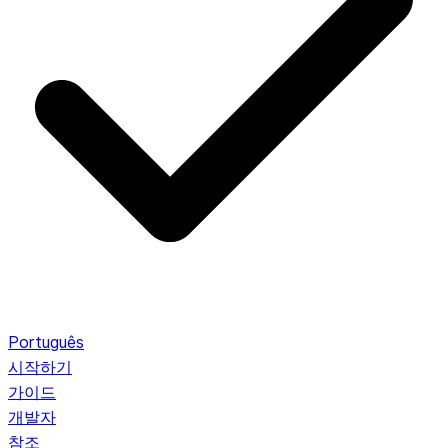
Português
시작하기
가이드
개발자
참조