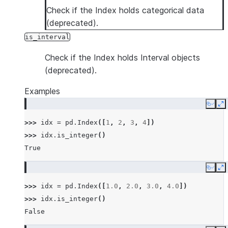
Check if the Index holds categorical data
(deprecated).
is_interval
Check if the Index holds Interval objects
(deprecated).
Examples
Copy
E
>>> 
idx
=
pd
.
Index
([
1
,
2
,
3
,
4
])
>>> 
idx
.
is_integer
()
True
Copy
E
>>> 
idx
=
pd
.
Index
([
1.0
,
2.0
,
3.0
,
4.0
])
>>> 
idx
.
is_integer
()
False