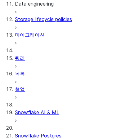
Data engineering
Snowflake Openflow
Storage lifecycle policies
Apache Iceberg™
데이터 로딩
마이그레이션
동적 테이블
Apache Iceberg™ 테이블
Streams and tasks
Snowflake Open Catalog
쿼리
Row timestamps
목록
DCM Projects
협업
Snowflake의 dbt 프로젝트
데이터 언로딩
Snowflake AI & ML
Snowflake Postgres