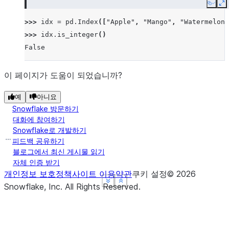
Copy
E
>>> 
idx
=
pd
.
Index
([
"Apple"
,
"Mango"
,
"Watermelon"
>>> 
idx
.
is_integer
()
False
이 페이지가 도움이 되었습니까?
예
아니요
Snowflake 방문하기
대화에 참여하기
Snowflake로 개발하기
피드백 공유하기
블로그에서 최신 게시물 읽기
자체 인증 받기
개인정보 보호정책
사이트 이용약관
쿠키 설정
©
2026
See more
See more
See more
Show less
Show less
Show less
Snowflake, Inc.
All Rights Reserved
.