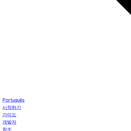
Português
시작하기
가이드
개발자
참조