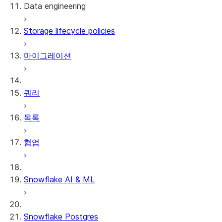
Data engineering
Snowflake Openflow
Storage lifecycle policies
Apache Iceberg™
데이터 로딩
마이그레이션
동적 테이블
Apache Iceberg™ 테이블
Streams and tasks
Snowflake Open Catalog
쿼리
Row timestamps
목록
DCM Projects
협업
Snowflake의 dbt 프로젝트
데이터 언로딩
Snowflake AI & ML
Snowflake Postgres