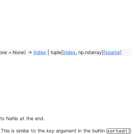
one
=
None
)
→
Index
|
tuple
[
Index
,
np.ndarray
]
[source]
puts NaNs at the end.
This is similar to the
key
argument in the builtin
sorted()