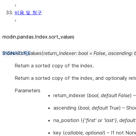
비용 및 청구
modin.pandas.Index.sort_
values
Index.
sort_values
(
return_indexer
:
bool
=
False
,
ascending
:
Return a sorted copy of the index.
Return a sorted copy of the index, and optionally retu
Parameters
return_indexer
(
bool
,
default False
) 
ascending
(
bool
,
default True
) – Sho
na_position
(
{'first'
or
'last'}
,
default 
key
(
callable
,
optional
) – If not Non