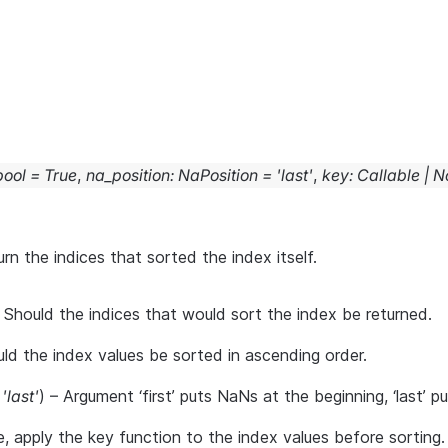
bool
=
True
,
na_position
:
NaPosition
=
'last'
,
key
:
Callable
|
N
rn the indices that sorted the index itself.
– Should the indices that would sort the index be returned.
uld the index values be sorted in ascending order.
'last'
) – Argument ‘first’ puts NaNs at the beginning, ‘last’ 
e, apply the key function to the index values before sorting. 