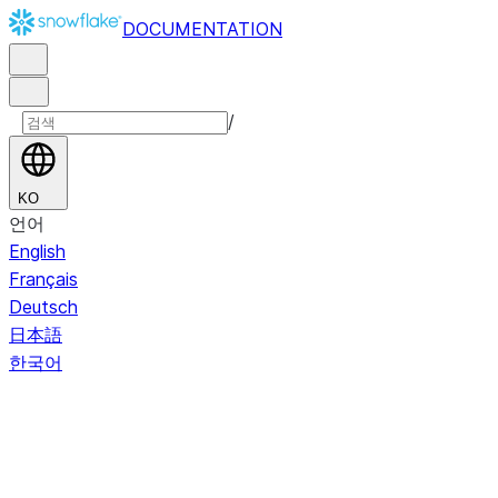
DOCUMENTATION
/
KO
언어
English
Français
Deutsch
日本語
한국어