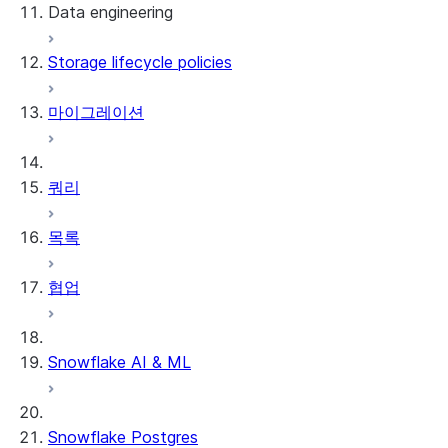
Data engineering
Snowflake Openflow
Storage lifecycle policies
Apache Iceberg™
데이터 로딩
마이그레이션
동적 테이블
Apache Iceberg™ 테이블
Streams and tasks
Snowflake Open Catalog
쿼리
Row timestamps
목록
DCM Projects
협업
Snowflake의 dbt 프로젝트
데이터 언로딩
Snowflake AI & ML
Snowflake Postgres