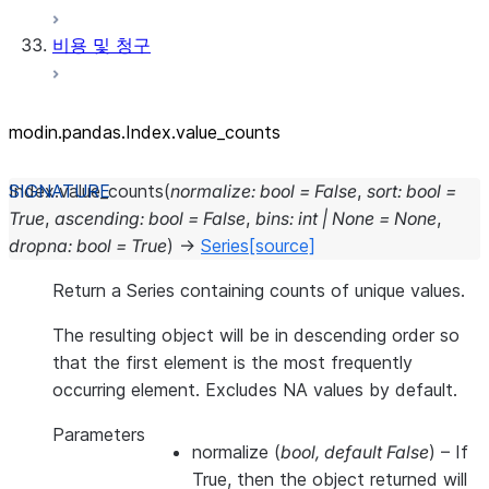
비용 및 청구
modin.pandas.Index.value_
counts
Index.
value_counts
(
normalize
:
bool
=
False
,
sort
:
bool
=
True
,
ascending
:
bool
=
False
,
bins
:
int
|
None
=
None
,
dropna
:
bool
=
True
)
→
Series
[source]
Return a Series containing counts of unique values.
The resulting object will be in descending order so
that the first element is the most frequently
occurring element. Excludes NA values by default.
Parameters
normalize
(
bool
,
default False
) – If
True, then the object returned will