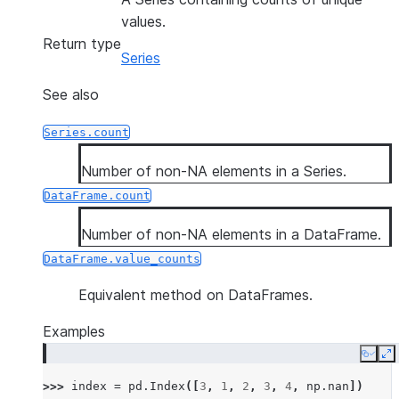
values.
Return type
Series
See also
Series.count
Number of non-NA elements in a Series.
DataFrame.count
Number of non-NA elements in a DataFrame.
DataFrame.value_counts
Equivalent method on DataFrames.
Examples
Copy
E
>>> 
index
=
pd
.
Index
([
3
,
1
,
2
,
3
,
4
,
np
.
nan
])