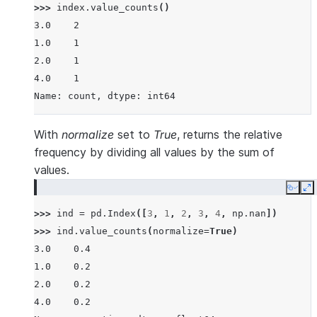
>>> 
index
.
value_counts
()
3.0    2
1.0    1
2.0    1
4.0    1
Name: count, dtype: int64
With
normalize
set to
True
, returns the relative
frequency by dividing all values by the sum of
values.
Copy
E
>>> 
ind
=
pd
.
Index
([
3
,
1
,
2
,
3
,
4
,
np
.
nan
])
>>> 
ind
.
value_counts
(
normalize
=
True
)
3.0    0.4
1.0    0.2
2.0    0.2
4.0    0.2