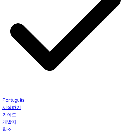
Português
시작하기
가이드
개발자
참조