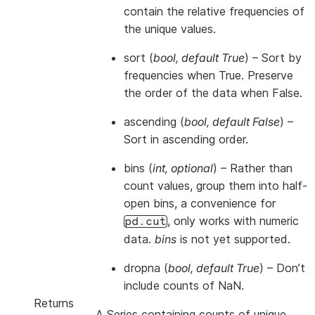
contain the relative frequencies of
the unique values.
sort
(
bool
,
default True
) – Sort by
frequencies when True. Preserve
the order of the data when False.
ascending
(
bool
,
default False
) –
Sort in ascending order.
bins
(
int
,
optional
) – Rather than
count values, group them into half-
open bins, a convenience for
, only works with numeric
pd.cut
data.
bins
is not yet supported.
dropna
(
bool
,
default True
) – Don’t
include counts of NaN.
Returns
A Series containing counts of unique