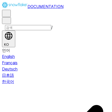
DOCUMENTATION
/
KO
언어
English
Français
Deutsch
日本語
한국어