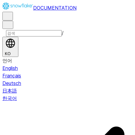
DOCUMENTATION
/
KO
언어
English
Français
Deutsch
日本語
한국어