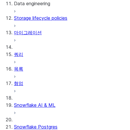
Data engineering
Snowflake Openflow
Storage lifecycle policies
Apache Iceberg™
데이터 로딩
마이그레이션
동적 테이블
Apache Iceberg™ 테이블
Streams and tasks
Snowflake Open Catalog
쿼리
Row timestamps
목록
DCM Projects
협업
Snowflake의 dbt 프로젝트
데이터 언로딩
Snowflake AI & ML
Snowflake Postgres