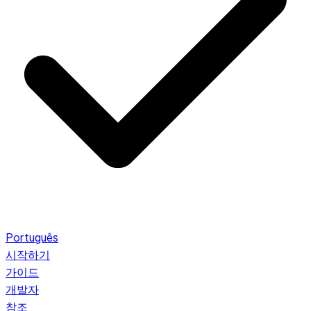
Português
시작하기
가이드
개발자
참조