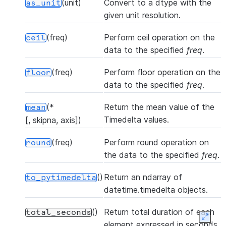
(unit)
Convert to a dtype with the
as_unit
given unit resolution.
(freq)
Perform ceil operation on the
ceil
data to the specified
freq
.
(freq)
Perform floor operation on the
floor
data to the specified
freq
.
(*
Return the mean value of the
mean
Timedelta values.
[, skipna, axis])
(freq)
Perform round operation on
round
the data to the specified
freq
.
()
Return an ndarray of
to_pytimedelta
datetime.timedelta objects.
()
Return total duration of each
total_seconds
Expan
element expressed in seconds.