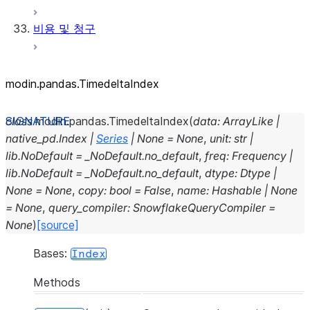
비용 및 청구
modin.pandas.TimedeltaIndex
class
modin.pandas.
TimedeltaIndex
(
data
:
ArrayLike
|
native_pd.Index
|
Series
|
None
=
None
,
unit
:
str
|
lib.NoDefault
=
_NoDefault.no_default
,
freq
:
Frequency
|
lib.NoDefault
=
_NoDefault.no_default
,
dtype
:
Dtype
|
None
=
None
,
copy
:
bool
=
False
,
name
:
Hashable
|
None
=
None
,
query_compiler
:
SnowflakeQueryCompiler
=
None
)
[source]
Bases:
Index
Methods