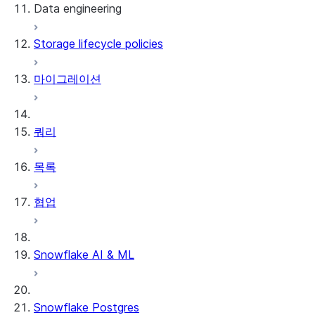
Data engineering
Snowflake Openflow
Storage lifecycle policies
Apache Iceberg™
데이터 로딩
마이그레이션
동적 테이블
Apache Iceberg™ 테이블
Streams and tasks
Snowflake Open Catalog
쿼리
Row timestamps
목록
DCM Projects
협업
Snowflake의 dbt 프로젝트
데이터 언로딩
Snowflake AI & ML
Snowflake Postgres