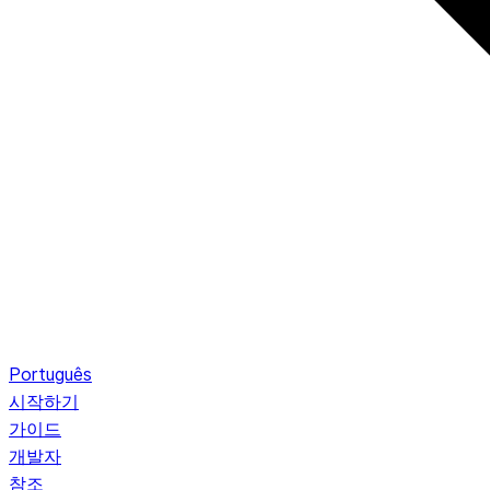
Português
시작하기
가이드
개발자
참조