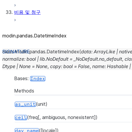
비용 및 청구
modin.pandas.DatetimeIndex
class
modin.pandas.
DatetimeIndex
(
data
:
ArrayLike
|
nativ
normalize
:
bool
|
lib.NoDefault
=
_NoDefault.no_default
,
clo
Dtype
|
None
=
None
,
copy
:
bool
=
False
,
name
:
Hashable
|
Bases:
Index
Methods
(unit)
as_unit
(freq[, ambiguous, nonexistent])
ceil
([locale])
day_name