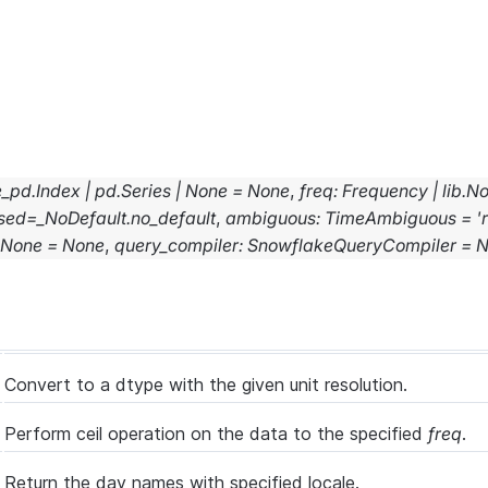
e_pd.Index
|
pd.Series
|
None
=
None
,
freq
:
Frequency
|
lib.N
sed
=
_NoDefault.no_default
,
ambiguous
:
TimeAmbiguous
=
'
None
=
None
,
query_compiler
:
SnowflakeQueryCompiler
=
N
Convert to a dtype with the given unit resolution.
Perform ceil operation on the data to the specified
freq
.
Return the day names with specified locale.