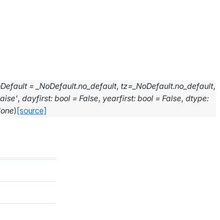
oDefault
=
_NoDefault.no_default
,
tz
=
_NoDefault.no_default
,
raise'
,
dayfirst
:
bool
=
False
,
yearfirst
:
bool
=
False
,
dtype
:
one
)
[source]