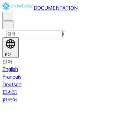
DOCUMENTATION
/
KO
언어
English
Français
Deutsch
日本語
한국어