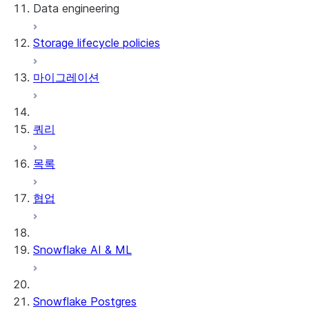
Data engineering
Snowflake Openflow
Storage lifecycle policies
Apache Iceberg™
데이터 로딩
마이그레이션
동적 테이블
Apache Iceberg™ 테이블
Streams and tasks
Snowflake Open Catalog
쿼리
Row timestamps
목록
DCM Projects
협업
Snowflake의 dbt 프로젝트
데이터 언로딩
Snowflake AI & ML
Snowflake Postgres