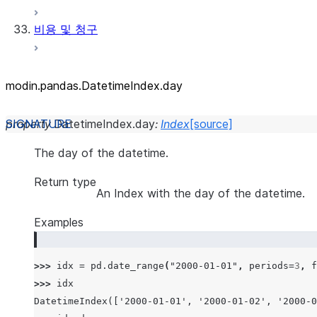
비용 및 청구
modin.pandas.DatetimeIndex.day
property
DatetimeIndex.
day
:
Index
[source]
The day of the datetime.
Return type
An Index with the day of the datetime.
Examples
>>> 
idx
=
pd
.
date_range
(
"2000-01-01"
,
periods
=
3
,
f
>>> 
idx
DatetimeIndex(['2000-01-01', '2000-01-02', '2000-0