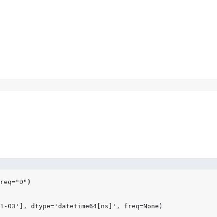
req
=
"D"
)
1-03'], dtype='datetime64[ns]', freq=None)