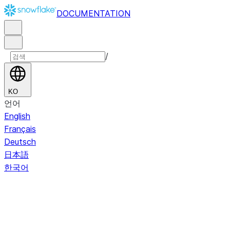
DOCUMENTATION
/
KO
언어
English
Français
Deutsch
日本語
한국어