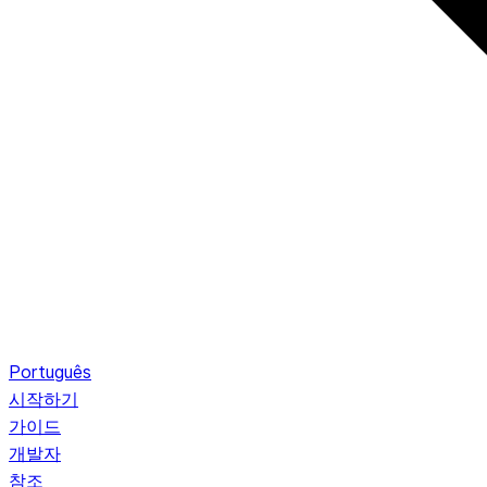
Português
시작하기
가이드
개발자
참조