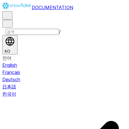
DOCUMENTATION
/
KO
언어
English
Français
Deutsch
日本語
한국어