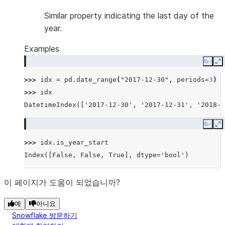
Similar property indicating the last day of the
year.
Examples
Copy
E
>>> 
idx
=
pd
.
date_range
(
"2017-12-30"
,
periods
=
3
)
>>> 
idx
DatetimeIndex(['2017-12-30', '2017-12-31', '2018-0
Copy
E
>>> 
idx
.
is_year_start
Index([False, False, True], dtype='bool')
이 페이지가 도움이 되었습니까?
예
아니요
Snowflake 방문하기