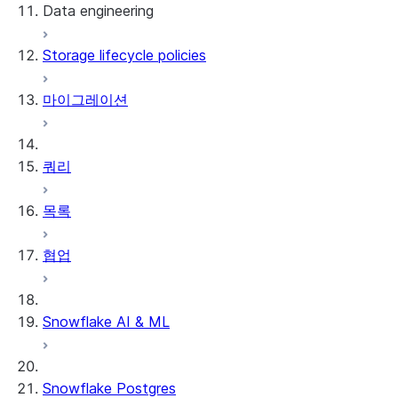
Data engineering
Snowflake Openflow
Storage lifecycle policies
Apache Iceberg™
데이터 로딩
마이그레이션
동적 테이블
Apache Iceberg™ 테이블
Streams and tasks
Snowflake Open Catalog
쿼리
Row timestamps
목록
DCM Projects
협업
Snowflake의 dbt 프로젝트
데이터 언로딩
Snowflake AI & ML
Snowflake Postgres