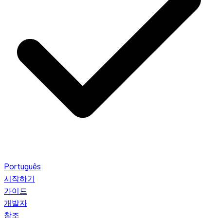
Português
시작하기
가이드
개발자
참조