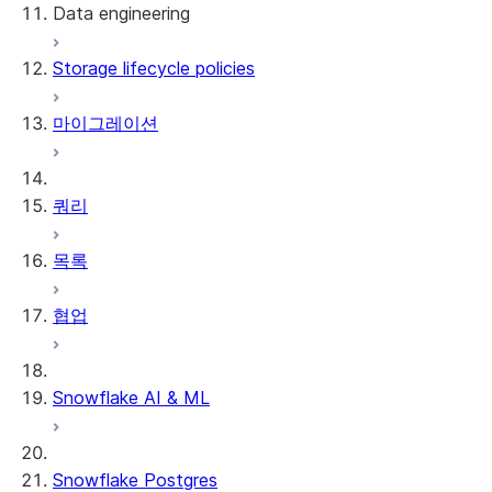
Data engineering
Snowflake Openflow
Storage lifecycle policies
Apache Iceberg™
데이터 로딩
마이그레이션
동적 테이블
Apache Iceberg™ 테이블
Streams and tasks
Snowflake Open Catalog
쿼리
Row timestamps
목록
DCM Projects
협업
Snowflake의 dbt 프로젝트
데이터 언로딩
Snowflake AI & ML
Snowflake Postgres