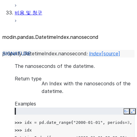
비용 및 청구
modin.pandas.DatetimeIndex.nanosecond
property
DatetimeIndex.
nanosecond
:
Index
[source]
The nanoseconds of the datetime.
Return type
An Index with the nanoseconds of the
datetime.
Examples
Copy
E
>>> 
idx
=
pd
.
date_range
(
"2000-01-01"
,
periods
=
3
,
f
>>> 
idx