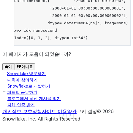
DatetimeIndex([          '2000-01-01 00:00:00',
               '2000-01-01 00:00:00.000000001',
               '2000-01-01 00:00:00.000000002'],
              dtype='datetime64[ns]', freq=None)
>>> 
idx
.
nanosecond
Index([0, 1, 2], dtype='int64')
이 페이지가 도움이 되었습니까?
예
아니요
Snowflake 방문하기
대화에 참여하기
Snowflake로 개발하기
피드백 공유하기
블로그에서 최신 게시물 읽기
자체 인증 받기
개인정보 보호정책
사이트 이용약관
쿠키 설정
©
2026
See more
Show less
Snowflake, Inc.
All Rights Reserved
.