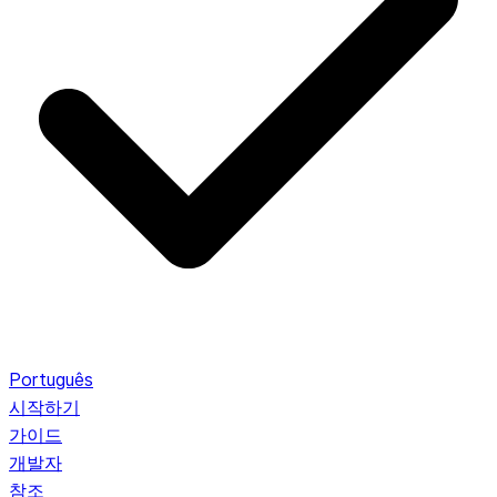
Português
시작하기
가이드
개발자
참조