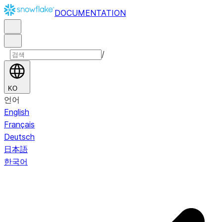
DOCUMENTATION
/
KO
언어
English
Français
Deutsch
日本語
한국어