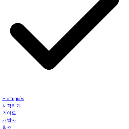
Português
시작하기
가이드
개발자
참조