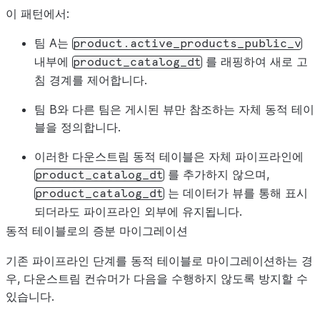
-- Team B: consumes Team A's view in their own dynamic 
이 패턴에서:
CREATE
DYNAMIC TABLE
analytics
.
active_product_clicks_dt
팀 A는
product.active_products_public_v
WAREHOUSE
=
analytics_wh
내부에
를 래핑하여 새로 고
product_catalog_dt
TARGET_LAG
=
'5 minutes'
침 경계를 제어합니다.
AS
SELECT
팀 B와 다른 팀은 게시된 뷰만 참조하는 자체 동적 테이
c
.*,
블을 정의합니다.
p
.
product_name
FROM
analytics
이러한 다운스트림 동적 테이블은 자체 파이프라인에
.
clickstream_dt
AS
c
JOIN
product
.
active_products_public_v
를 추가하지 않으며,
AS
p
product_catalog_dt
ON
c
.
product_id
=
p
.
product_id
;
는 데이터가 뷰를 통해 표시
product_catalog_dt
되더라도 파이프라인 외부에 유지됩니다.
동적 테이블로의 증분 마이그레이션
기존 파이프라인 단계를 동적 테이블로 마이그레이션하는 경
우, 다운스트림 컨슈머가 다음을 수행하지 않도록 방지할 수
있습니다.