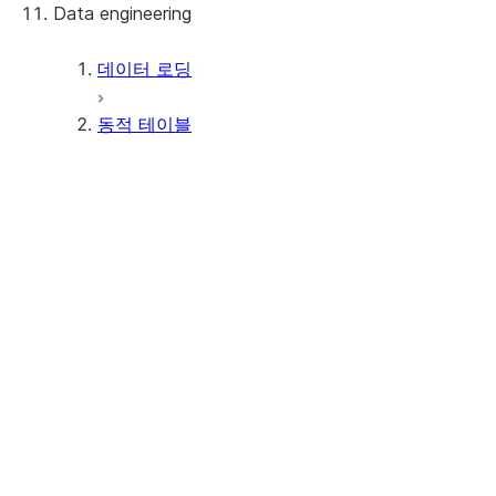
Data engineering
Snowflake Openflow
Apache Iceberg™
데이터 로딩
동적 테이블
Apache Iceberg™ 테이블
Snowflake Open Catalog
자습서
핵심 개념
Tutorial: Optimize dynamic
table performance
Performance and optimization
Tutorial: Use primary keys to
목표 지연 이해하기
optimize dynamic table
초기화 및 새로 고침 이해하기
동적 테이블 작업
pipelines
Understanding immutability
constraints on dynamic tables
Understanding primary keys in
동적 테이블 만들기
dynamic tables
동적 Apache Iceberg™ 테이블
Understanding warehouse
만들기
usage for dynamic tables
동적 테이블 복제하기