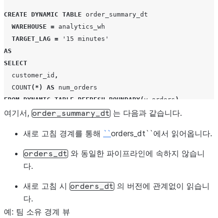
CREATE
DYNAMIC TABLE
order_summary_dt
WAREHOUSE
=
analytics_wh
TARGET_LAG
=
'15 minutes'
AS
SELECT
customer_id
,
COUNT
(*)
AS
num_orders
FROM
DYNAMIC_TABLE_REFRESH_BOUNDARY
(
v_orders
)
GROUP
여기서,
BY
customer_id
;
는 다음과 같습니다.
order_summary_dt
새로 고침 경계를 통해
``
orders_dt``에서 읽어옵니다.
와 동일한 파이프라인에 속하지 않습니
orders_dt
다.
새로 고침 시
의 버전에 관계없이 읽습니
orders_dt
다.
예: 팀 소유 경계 뷰