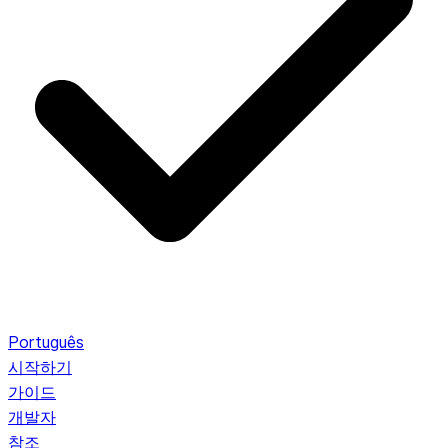
Português
시작하기
가이드
개발자
참조