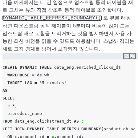
다음 예제에서는 더 긴 일정으로 업스트림 동적 테이블을 새
로 고치는 뷰와 직접 참조된 동적 테이블을 조인합니다.
로 뷰를 래핑
DYNAMIC_TABLE_REFRESH_BOUNDARY()
하면 다운스트림 동적 테이블이 5분마다 비용이 많이 드는
업스트림 새로 고침을 트리거하는 것을 방지하면서 사용 가
능한 최신 버전을 읽을 수 있도록 허용합니다. 스냅샷 격리는
새로 고침 경계를 넘어서 보장되지 않습니다.
Copy
Ex
CREATE
DYNAMIC TABLE
data_eng
.
enriched_clicks_dt
WAREHOUSE
=
de_wh
TARGET_LAG
=
'5 minutes'
AS
SELECT
c
.*,
p
.
product_name
FROM
data_eng
.
clickstream_dt
AS
c
LEFT
JOIN
DYNAMIC_TABLE_REFRESH_BOUNDARY
(
product_db
.
act
ON
c
.
product_id
=
p
.
product_id
;