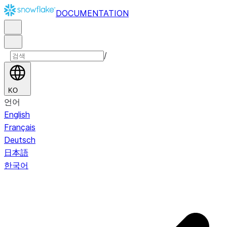
DOCUMENTATION
/
KO
언어
English
Français
Deutsch
日本語
한국어