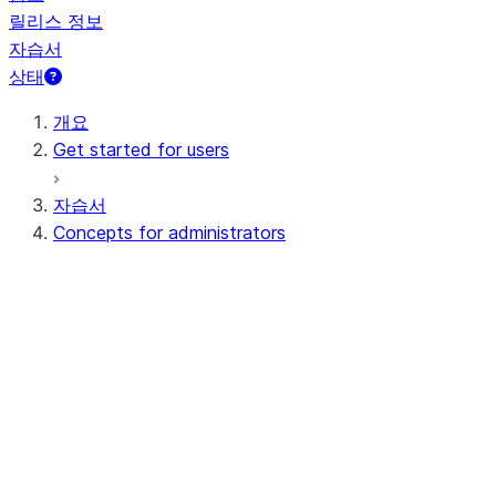
릴리스 정보
자습서
상태
개요
Get started for users
자습서
Concepts for administrators
Cloud platforms and regions
Cloud platforms
Cloud regions
Editions, releases, and features
에디션
릴리스
Key features
Security and compliance