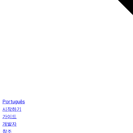
Português
시작하기
가이드
개발자
참조