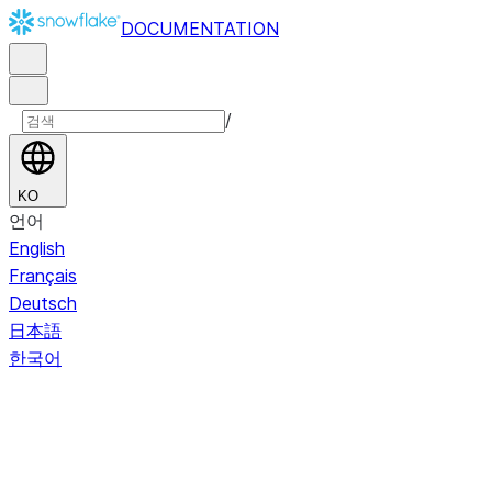
DOCUMENTATION
/
KO
언어
English
Français
Deutsch
日本語
한국어