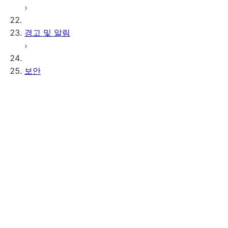
경고 및 알림
보안
인증
Overview of authentication
인증 정책
다단계 인증(MFA)
페더레이션 인증 및 SSO
키 페어 인증 및 순환
프로그래밍 방식 액세스 토큰