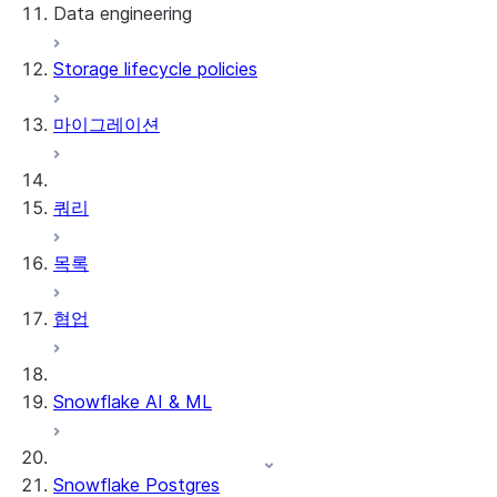
Data engineering
Snowflake Openflow
Storage lifecycle policies
Apache Iceberg™
데이터 로딩
마이그레이션
동적 테이블
Apache Iceberg™ 테이블
Streams and tasks
Snowflake Open Catalog
쿼리
Row timestamps
목록
DCM Projects
협업
Snowflake의 dbt 프로젝트
데이터 언로딩
Snowflake AI & ML
Snowflake Postgres