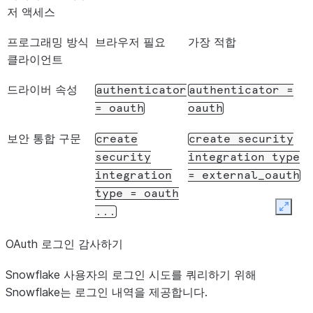
저 액세스
프로그래밍 방식
브라우저 필요
가장 적합
클라이언트
드라이버 속성
authenticator
authenticator
=
=
oauth
oauth
보안 통합 구문
create
create
security
security
integration
type
integration
=
external_oauth
type
=
oauth
Expan
...
OAuth 흐름
OAuth2.0 코드 권
클라이언트가 외부
OAuth 로그인 감사하기
한 부여 흐름
OAuth 서버를 통해 시
Snowflake 사용자의 로그인 시도를 쿼리하기 위해
작할 수 있는 모든
Snowflake는 로그인 내역을 제공합니다.
OAuth 흐름