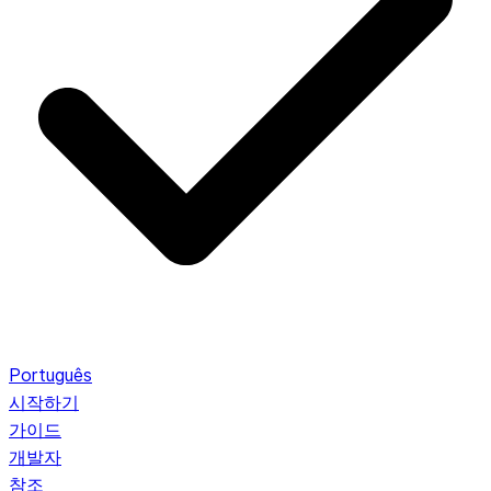
Português
시작하기
가이드
개발자
참조