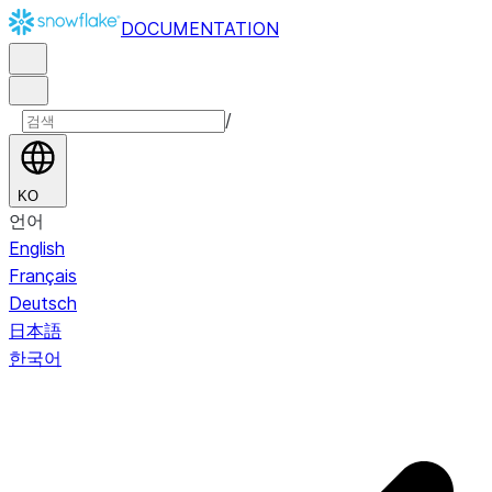
DOCUMENTATION
/
KO
언어
English
Français
Deutsch
日本語
한국어