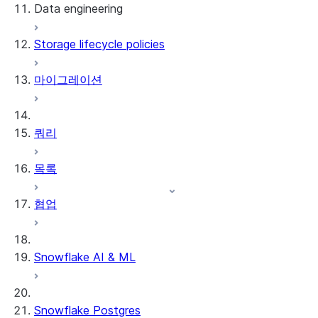
Data engineering
Snowflake Openflow
Storage lifecycle policies
Apache Iceberg™
데이터 로딩
마이그레이션
동적 테이블
Apache Iceberg™ 테이블
Streams and tasks
Snowflake Open Catalog
쿼리
Row timestamps
목록
DCM Projects
협업
Snowflake의 dbt 프로젝트
데이터 언로딩
Snowflake AI & ML
Snowflake Postgres