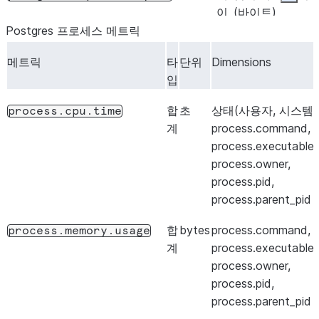
이
(바이트)
지
Postgres 프로세스 메트릭
게
부여된 잠금 수
메트릭
타
단위
Dimensions
postgres_locking_transactions
이
입
지
합
초
상태(사용자, 시스템,
process.cpu.time
게
대기 중/차단된
계
process.command,
postgres_locked_transactions
이
잠금 수
process.executable
지
process.owner,
process.pid,
게
정수형
server_version
process.parent_pid
이
Postgres 버전
지
(예: 180003 =
합
bytes
process.command,
process.memory.usage
18.0.3)
계
process.executable
process.owner,
process.pid,
process.parent_pid