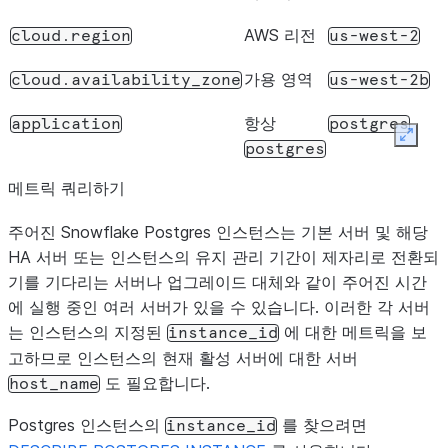
AWS 리전
cloud.region
us-west-2
가용 영역
cloud.availability_zone
us-west-2b
항상
application
postgres
Expan
postgres
메트릭 쿼리하기
항상
os.type
linux
linux
주어진 Snowflake Postgres 인스턴스는 기본 서버 및 해당
HA 서버 또는 인스턴스의 유지 관리 기간이 제자리로 전환되
기를 기다리는 서버나 업그레이드 대체와 같이 주어진 시간
에 실행 중인 여러 서버가 있을 수 있습니다. 이러한 각 서버
는 인스턴스의 지정된
에 대한 메트릭을 보
instance_id
고하므로 인스턴스의 현재 활성 서버에 대한 서버
도 필요합니다.
host_name
Postgres 인스턴스의
를 찾으려면
instance_id