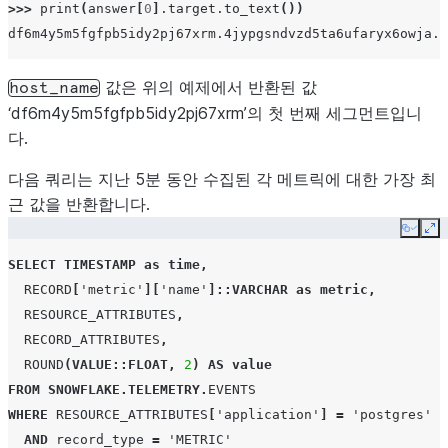
>>> 
print
(
answer
[
0
]
.
target
.
to_text
())
df6m4y5m5fgfpb5idy2pj67xrm.4jypgsndvzd5ta6ufaryx6owja.s
값은 위의 예제에서 반환된 값
host_name
‘df6m4y5m5fgfpb5idy2pj67xrm’의 첫 번째 세그먼트입니
다.
다음 쿼리는 지난 5분 동안 수집된 각 메트릭에 대한 가장 최
근 값을 반환합니다.
Copy
Ex
SELECT
TIMESTAMP
as
time
,
RECORD
[
'metric'
][
'name'
]
::VARCHAR
as
metric
,
RESOURCE_ATTRIBUTES
,
RECORD_ATTRIBUTES
,
ROUND
(
VALUE
::FLOAT
,
2
)
AS
value
FROM
SNOWFLAKE
.
TELEMETRY
.
EVENTS
WHERE
RESOURCE_ATTRIBUTES
[
'application'
]
=
'postgres'
AND
record_type
=
'METRIC'