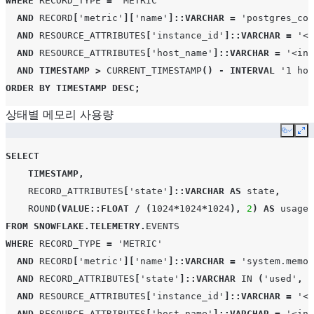
WHERE
RECORD_TYPE
=
'METRIC'
AND
RECORD
[
'metric'
][
'name'
]
::VARCHAR
=
'postgres_con
AND
RESOURCE_ATTRIBUTES
[
'instance_id'
]
::VARCHAR
=
'<y
AND
RESOURCE_ATTRIBUTES
[
'host_name'
]
::VARCHAR
=
'<ins
AND
TIMESTAMP
>
CURRENT_TIMESTAMP
()
-
INTERVAL
'1 hou
ORDER
BY
TIMESTAMP
DESC
;
상태별 메모리 사용량
Copy
Ex
SELECT
TIMESTAMP
,
RECORD_ATTRIBUTES
[
'state'
]
::VARCHAR
AS
state
,
ROUND
(
VALUE
::FLOAT
/
(
1024
*
1024
*
1024
),
2
)
AS
usage_
FROM
SNOWFLAKE
.
TELEMETRY
.
EVENTS
WHERE
RECORD_TYPE
=
'METRIC'
AND
RECORD
[
'metric'
][
'name'
]
::VARCHAR
=
'system.memor
AND
RECORD_ATTRIBUTES
[
'state'
]
::VARCHAR
IN
(
'used'
,
'
AND
RESOURCE_ATTRIBUTES
[
'instance_id'
]
::VARCHAR
=
'<y
AND
RESOURCE_ATTRIBUTES
[
'host_name'
]
::VARCHAR
=
'<ins