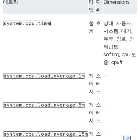
메트릭
타
단
Dimensions
입
위
합
초
상태: 사용자,
system.cpu.time
계
시스템, 대기,
유휴, 양호, 인
터럽트,
softirq, cpu 도
용: cpu#
게
스
-–
system.cpu.load_average.1m
이
레
지
드
게
스
-–
system.cpu.load_average.5m
이
레
지
드
게
스
-–
system.cpu.load_average.15m