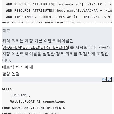
AND
RESOURCE_ATTRIBUTES
[
'instance_id'
]
::VARCHAR
=
'<y
AND
RESOURCE_ATTRIBUTES
[
'host_name'
]
::VARCHAR
=
'<ins
AND
TIMESTAMP
>
CURRENT_TIMESTAMP
()
-
INTERVAL
'5 MIN
QUALIFY
ROW_NUMBER
()
OVER
(
PARTITION
BY
record
,
record_
ORDER
참고
BY
timestamp
desc
,
metric
,
record_attributes
;
위의 쿼리는 계정 기본 이벤트 테이블인
를 사용합니다. 사용자
SNOWFLAKE.TELEMETRY.EVENTS
지정 이벤트 테이블을 설정한 경우 쿼리를 적절하게 조정합
니다.
메트릭 쿼리 예제
활성 연결
Copy
Ex
SELECT
TIMESTAMP
,
VALUE
::FLOAT
AS
connections
FROM
SNOWFLAKE
.
TELEMETRY
.
EVENTS