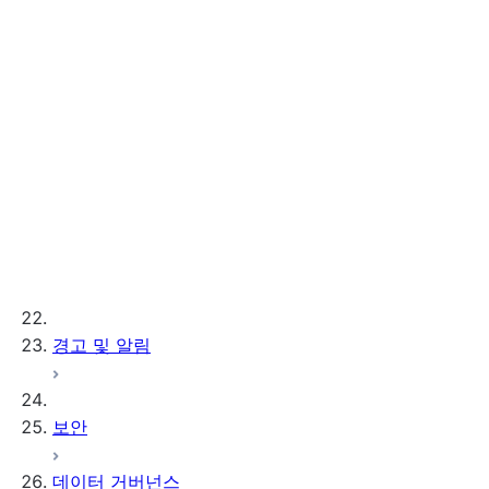
Postgres internal storage
참조
CREATE POSTGRES INSTANCE
ALTER POSTGRES INSTANCE
DESCRIBE POSTGRES INSTANCE
DROP POSTGRES INSTANCE
SHOW POSTGRES INSTANCES
GENERATE_POSTGRES_ACCESS_TOKEN_
Instance sizes
Extensions
Server settings
경고 및 알림
보안
데이터 거버넌스