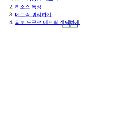
리소스 특성
메트릭 쿼리하기
외부 도구로 메트릭 전달하기
See more
See more
See more
See more
See more
See more
See more
See more
Show less
Show less
Show less
Show less
Show less
Show less
Show less
Show less