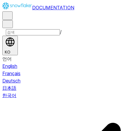
DOCUMENTATION
/
KO
언어
English
Français
Deutsch
日本語
한국어