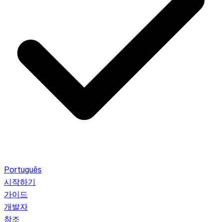
Português
시작하기
가이드
개발자
참조