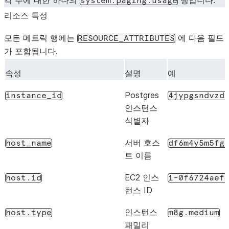
각 주에 대한 하나의
행입니다.
system.paging.usage
리소스 특성
모든 메트릭 행에는
에 다음 필드
RESOURCE_ATTRIBUTES
가 포함됩니다.
속성
설명
예
Postgres
instance_id
4jypgsndvzd
인스턴스
식별자
서버 호스
host_name
df6m4y5m5fg
트 이름
EC2 인스
host.id
i-0f6724aef
턴스 ID
인스턴스
host.type
m8g.medium
패밀리