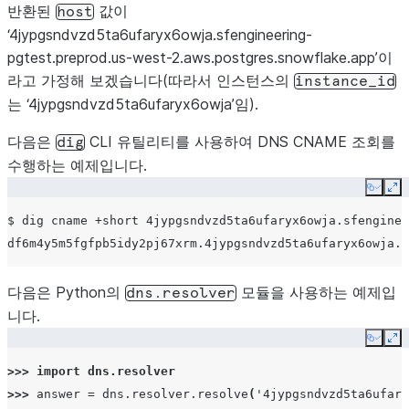
반환된
값이
host
‘4jypgsndvzd5ta6ufaryx6owja.sfengineering-
pgtest.preprod.us-west-2.aws.postgres.snowflake.app’이
라고 가정해 보겠습니다(따라서 인스턴스의
instance_id
는 ‘4jypgsndvzd5ta6ufaryx6owja’임).
다음은
CLI 유틸리티를 사용하여 DNS CNAME 조회를
dig
수행하는 예제입니다.
Copy
Ex
$
dig
cname
+short
4jypgsndvzd5ta6ufaryx6owja.sfenginee
다음은 Python의
모듈을 사용하는 예제입
dns.resolver
니다.
Copy
Ex
>>> 
import
dns.resolver
>>> 
answer
=
dns
.
resolver
.
resolve
(
'4jypgsndvzd5ta6ufary