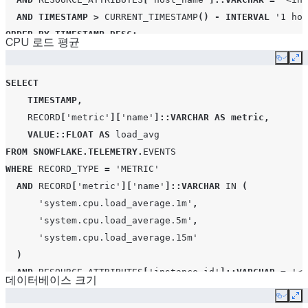
AND
TIMESTAMP
>
CURRENT_TIMESTAMP
()
-
INTERVAL
'1 hou
ORDER
BY
TIMESTAMP
DESC
;
CPU 로드 평균
Copy
Ex
SELECT
TIMESTAMP
,
RECORD
[
'metric'
][
'name'
]
::VARCHAR
AS
metric
,
VALUE
::FLOAT
AS
load_avg
FROM
SNOWFLAKE
.
TELEMETRY
.
EVENTS
WHERE
RECORD_TYPE
=
'METRIC'
AND
RECORD
[
'metric'
][
'name'
]
::VARCHAR
IN
(
'system.cpu.load_average.1m'
,
'system.cpu.load_average.5m'
,
'system.cpu.load_average.15m'
)
AND
RESOURCE_ATTRIBUTES
[
'instance_id'
]
::VARCHAR
=
'<y
데이터베이스 크기
AND
RESOURCE_ATTRIBUTES
[
'host_name'
]
::VARCHAR
=
'<ins
Copy
Ex
AND
TIMESTAMP
>
CURRENT_TIMESTAMP
()
-
INTERVAL
'1 hou