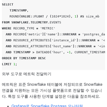
SELECT
ORDER
BY
TIMESTAMP
;
TIMESTAMP
,
ROUND
(
VALUE
::FLOAT
/
(
1024
*
1024
),
1
)
AS
size_mb
FROM
SNOWFLAKE
.
TELEMETRY
.
EVENTS
WHERE
RECORD_TYPE
=
'METRIC'
AND
RECORD
[
'metric'
][
'name'
]
::VARCHAR
=
'postgres_dat
AND
RESOURCE_ATTRIBUTES
[
'instance_id'
]
::VARCHAR
=
'<y
AND
RESOURCE_ATTRIBUTES
[
'host_name'
]
::VARCHAR
=
'<ins
AND
TIMESTAMP
>
DATEADD
(
'hour'
,
-
1
,
CURRENT_TIMESTAMP
ORDER
BY
TIMESTAMP
DESC
LIMIT
1
;
외부 도구로 메트릭 전달하기
메트릭은 표준 Snowflake 테이블에 저장되므로 Snowflake
연결을 지원하는 모든 가시성 플랫폼으로 전달할 수 있습니
다. 특정 도구를 사용한 단계별 설정은 다음을 참조하세요.
Grafana로 Snowflake Postgres 모니터링