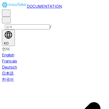
DOCUMENTATION
/
KO
언어
English
Français
Deutsch
日本語
한국어