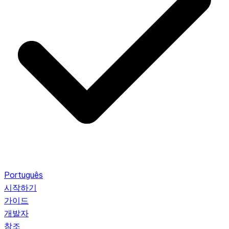
Português
시작하기
가이드
개발자
참조