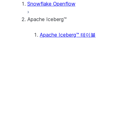
Snowflake Openflow
Apache Iceberg™
Apache Iceberg™ 테이블
저장
Snowflake Storage
(Preview)
메타데이터 및 보존
트랜잭션
데이터 타입
Apache Iceberg™ V3 support
(Preview)
자습서
자습서: 첫 번째 Apache
Iceberg™ 테이블 만들기