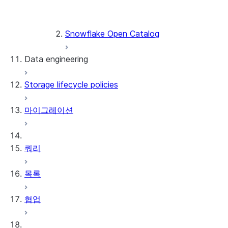
Snowflake Catalog SDK
Snowflake Open Catalog
Data engineering
Storage lifecycle policies
데이터 로딩
마이그레이션
동적 테이블
Streams and tasks
쿼리
Row timestamps
목록
DCM Projects
협업
Snowflake의 dbt 프로젝트
데이터 언로딩