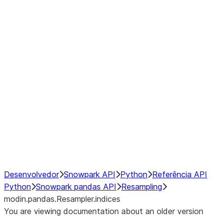
modin.pandas.Resampler.ohlc
modin.pandas.Resampler.pad
modin.pandas.Resampler.prod
modin.pandas.Resampler.quantil
modin.pandas.Resampler.sem
modin.pandas.Resampler.std
modin.pandas.Resampler.size
modin.pandas.Resampler.sum
modin.pandas.Resampler.var
NumPy Interoperability
Performance Recommendations
Desenvolvedor
Snowpark API
Python
Referência API
Python
Snowpark pandas API
Resampling
modin.pandas.Resampler.indices
You are viewing documentation about an older version