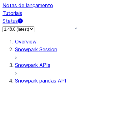
Notas de lançamento
Tutoriais
Status
Overview
Snowpark Session
Snowpark APIs
Snowpark pandas API
All supported APIs
Session
Input/Output