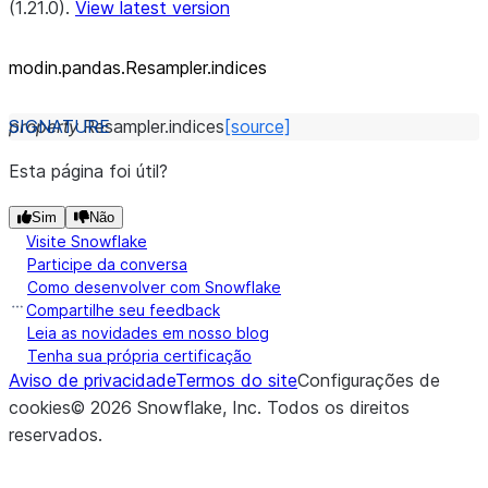
(1.21.0).
View latest version
modin.pandas.Resampler.indices
property
Resampler.
indices
[source]
Esta página foi útil?
Sim
Não
Visite Snowflake
Participe da conversa
Como desenvolver com Snowflake
Compartilhe seu feedback
Leia as novidades em nosso blog
Tenha sua própria certificação
Aviso de privacidade
Termos do site
Configurações de
cookies
©
2026
Snowflake, Inc.
Todos os direitos
reservados
.