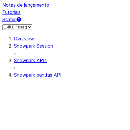
Notas de lançamento
Tutoriais
Status
Overview
Snowpark Session
Snowpark APIs
Snowpark pandas API
All supported APIs
Session
Input/Output