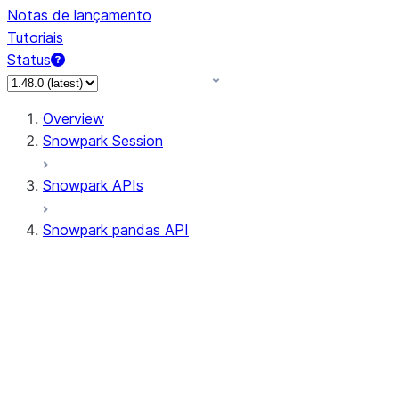
Notas de lançamento
Tutoriais
Status
Overview
Snowpark Session
Snowpark APIs
Snowpark pandas API
All supported APIs
Session
Input/Output