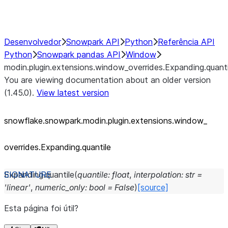
Performance Recommendations
Desenvolvedor
Snowpark API
Python
Referência API
Python
Snowpark pandas API
Window
modin.plugin.extensions.window_overrides.Expanding.quanti
You are viewing documentation about an older version
(1.45.0).
View latest version
snowflake.snowpark.modin.plugin.extensions.window_
overrides.Expanding.quantile
Expanding.
quantile
(
quantile
:
float
,
interpolation
:
str
=
'linear'
,
numeric_only
:
bool
=
False
)
[source]
Esta página foi útil?