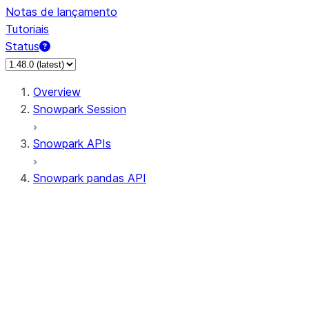
Notas de lançamento
Tutoriais
Status
Overview
Snowpark Session
Snowpark APIs
Snowpark pandas API
All supported APIs
Session
Input/Output